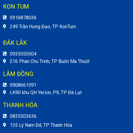
KON TUM
0916878036
249 Trần Hưng Đạo, TP KonTum
ĐẮK LẮK
0935050504
216 Phan Chu Trinh, TP Buôn Ma Thuột
LÂM ĐỒNG
0908661091
LK90 khu QH Yersin, P9, TP Đà Lạt
THANH HÓA
0835503636
135 Lý Nam Đế, TP Thanh Hóa