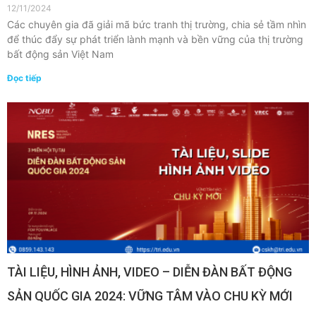
12/11/2024
Các chuyên gia đã giải mã bức tranh thị trường, chia sẻ tầm nhìn
để thúc đẩy sự phát triển lành mạnh và bền vững của thị trường
bất động sản Việt Nam
Đọc tiếp
TÀI LIỆU, HÌNH ẢNH, VIDEO – DIỄN ĐÀN BẤT ĐỘNG
SẢN QUỐC GIA 2024: VỮNG TÂM VÀO CHU KỲ MỚI