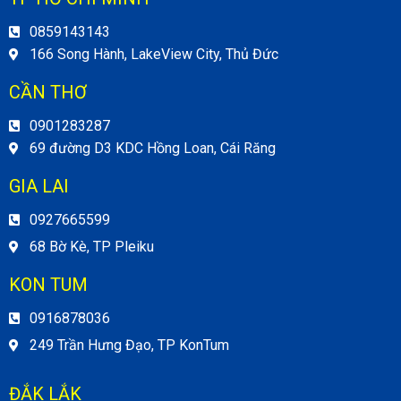
0859143143
166 Song Hành, LakeView City, Thủ Đức
CẦN THƠ
0901283287
69 đường D3 KDC Hồng Loan, Cái Răng
GIA LAI
0927665599
68 Bờ Kè, TP Pleiku
KON TUM
0916878036
249 Trần Hưng Đạo, TP KonTum
ĐẮK LẮK