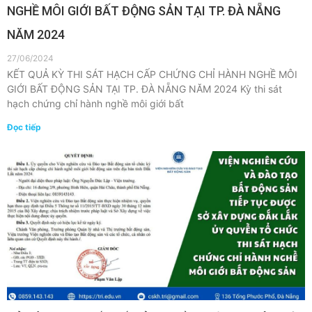
NGHỀ MÔI GIỚI BẤT ĐỘNG SẢN TẠI TP. ĐÀ NẴNG
NĂM 2024
27/06/2024
KẾT QUẢ KỲ THI SÁT HẠCH CẤP CHỨNG CHỈ HÀNH NGHỀ MÔI
GIỚI BẤT ĐỘNG SẢN TẠI TP. ĐÀ NẴNG NĂM 2024 Kỳ thi sát
hạch chứng chỉ hành nghề môi giới bất
Đọc tiếp