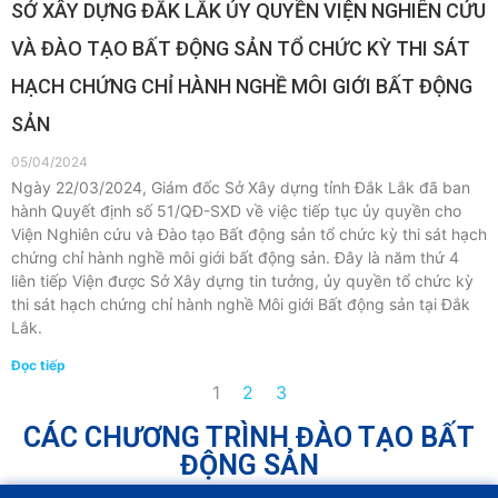
SỞ XÂY DỰNG ĐẮK LẮK ỦY QUYỀN VIỆN NGHIÊN CỨU
VÀ ĐÀO TẠO BẤT ĐỘNG SẢN TỔ CHỨC KỲ THI SÁT
HẠCH CHỨNG CHỈ HÀNH NGHỀ MÔI GIỚI BẤT ĐỘNG
SẢN
05/04/2024
Ngày 22/03/2024, Giám đốc Sở Xây dựng tỉnh Đắk Lắk đã ban
hành Quyết định số 51/QĐ-SXD về việc tiếp tục ủy quyền cho
Viện Nghiên cứu và Đào tạo Bất động sản tổ chức kỳ thi sát hạch
chứng chỉ hành nghề môi giới bất động sản. Đây là năm thứ 4
liên tiếp Viện được Sở Xây dựng tin tưởng, ủy quyền tổ chức kỳ
thi sát hạch chứng chỉ hành nghề Môi giới Bất động sản tại Đắk
Lắk.
Đọc tiếp
1
2
3
CÁC CHƯƠNG TRÌNH ĐÀO TẠO BẤT
ĐỘNG SẢN