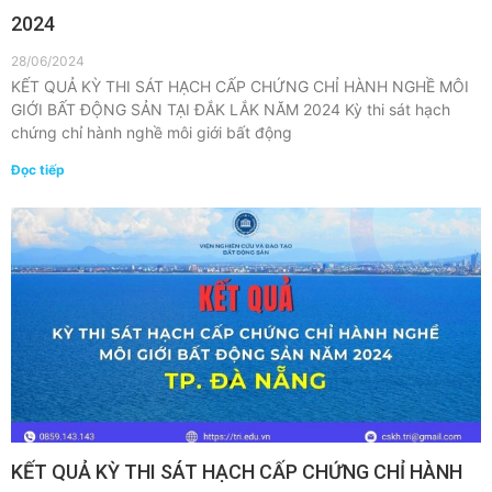
2024
28/06/2024
KẾT QUẢ KỲ THI SÁT HẠCH CẤP CHỨNG CHỈ HÀNH NGHỀ MÔI
GIỚI BẤT ĐỘNG SẢN TẠI ĐẮK LẮK NĂM 2024 Kỳ thi sát hạch
chứng chỉ hành nghề môi giới bất động
Đọc tiếp
KẾT QUẢ KỲ THI SÁT HẠCH CẤP CHỨNG CHỈ HÀNH