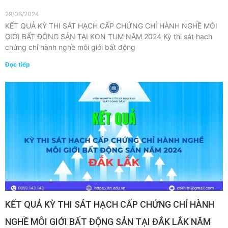
29/06/2024
KẾT QUẢ KỲ THI SÁT HẠCH CẤP CHỨNG CHỈ HÀNH NGHỀ MÔI
GIỚI BẤT ĐỘNG SẢN TẠI KON TUM NĂM 2024 Kỳ thi sát hạch
chứng chỉ hành nghề môi giới bất động
Đọc tiếp
KẾT QUẢ KỲ THI SÁT HẠCH CẤP CHỨNG CHỈ HÀNH
NGHỀ MÔI GIỚI BẤT ĐỘNG SẢN TẠI ĐẮK LẮK NĂM