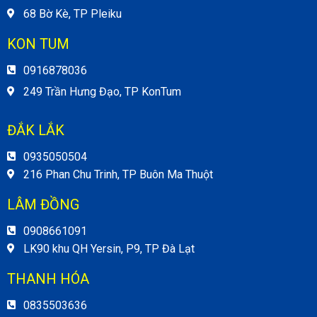
68 Bờ Kè, TP Pleiku
KON TUM
0916878036
249 Trần Hưng Đạo, TP KonTum
ĐẮK LẮK
0935050504
216 Phan Chu Trinh, TP Buôn Ma Thuột
LÂM ĐỒNG
0908661091
LK90 khu QH Yersin, P9, TP Đà Lạt
THANH HÓA
0835503636