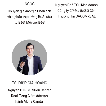
NGỌC
Nguyên Phó TGĐ Kinh doanh
Công ty CP Địa ốc Sài Gòn
Chuyên gia đào tạo Phân tích
Thương Tín SACOMREAL
và dự báo thị trường BĐS; Đầu
tư BĐS, Môi giới BĐS
TS. DIỆP GIA HOÀNG
Nguyên PTGĐ SaiGon Center
Real, Tổng Giám đốc vận
hành Alpha Capital