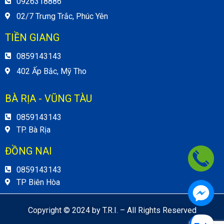
0926318886
02/7 Trưng Trắc, Phúc Yên
TIỀN GIANG
0859143143
402 Ấp Bắc, Mỹ Tho
BÀ RỊA - VŨNG TÀU
0859143143
TP. Bà Rịa
ĐỒNG NAI
0859143143
TP Biên Hòa
Copyright © 2024 by T.R.I. – All Rights Reserved