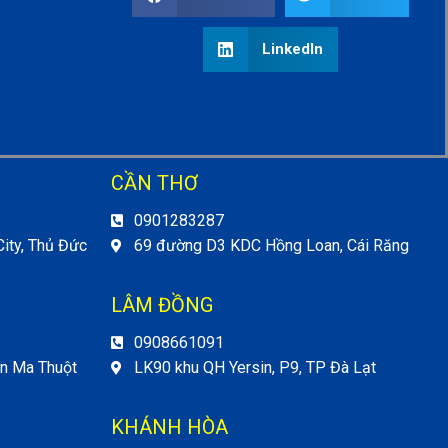
LinkedIn
CẦN THƠ
0901283287
ity, Thủ Đức
69 đường D3 KDC Hồng Loan, Cái Răng
LÂM ĐỒNG
0908661091
ôn Ma Thuột
LK90 khu QH Yersin, P9, TP Đà Lạt
KHÁNH HÒA