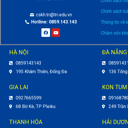
Chính sách th
Chính sách b
cskh.tri@tri.edu.vn
Hotline: 0859.143.143
Thông tin về 
Chăm sóc khá
HÀ NỘI
ĐÀ NẴNG
0859143143
0859143
195 Khâm Thiên, Đống Đa
136 Tống
GIA LAI
KON TUM
0927665599
0916878
68 Bờ Kè, TP Pleiku
249 Trần
THANH HÓA
HẢI DƯƠ