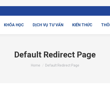
KHÓA HỌC
DỊCH VỤ TƯ VẤN
KIẾN THỨC
THÔ
Default Redirect Page
You are here:
Home
Default Redirect Page