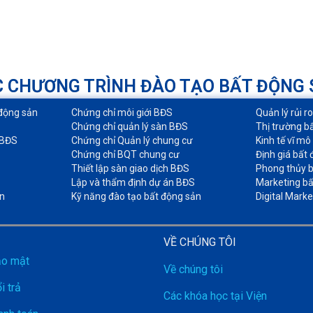
 CHƯƠNG TRÌNH ĐÀO TẠO BẤT ĐỘNG
động sản​
Chứng chỉ môi giới BĐS​
Quản lý rủi r
Chứng chỉ quản lý sàn BĐS
Thị trường b
 BĐS
Chứng chỉ Quản lý chung cư​
Kinh tế vĩ mô
Chứng chỉ BQT chung cư​
Định giá bất 
Thiết lập sàn giao dịch BĐS​
Phong thủy b
Lập và thẩm định dự án BĐS​
Marketing bấ
n
Kỹ năng đào tạo bất động sản​
Digital Marke
VỀ CHÚNG TÔI
ảo mật
Về chúng tôi
i trả
Các khóa học tại Viện