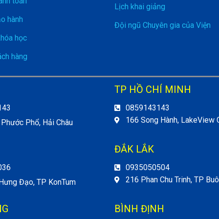
anh toán
Lịch khai giảng
ảo hành
Đội ngũ Chuyên gia của Viện
khóa học
ch hàng
TP HỒ CHÍ MINH
143
0859143143
166 Song Hành, LakeView C
 Phước Phổ, Hải Châu
ĐẮK LẮK
036
0935050504
216 Phan Chu Trinh, TP Bu
 Hưng Đạo, TP KonTum
NG
BÌNH ĐỊNH