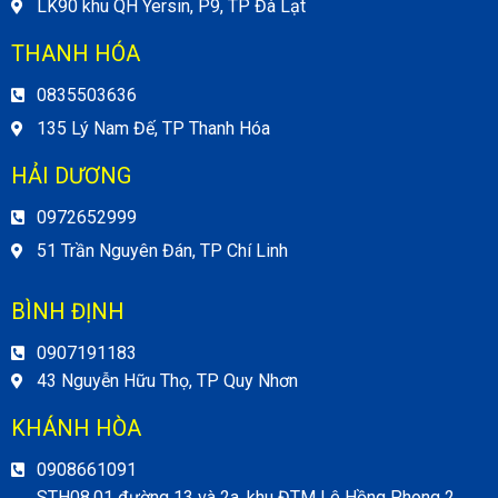
LK90 khu QH Yersin, P9, TP Đà Lạt
THANH HÓA
0835503636
135 Lý Nam Đế, TP Thanh Hóa
HẢI DƯƠNG
0972652999
51 Trần Nguyên Đán, TP Chí Linh
BÌNH ĐỊNH
0907191183
43 Nguyễn Hữu Thọ, TP Quy Nhơn
KHÁNH HÒA
0908661091
STH08.01 đường 13 và 2a, khu ĐTM Lê Hồng Phong 2,