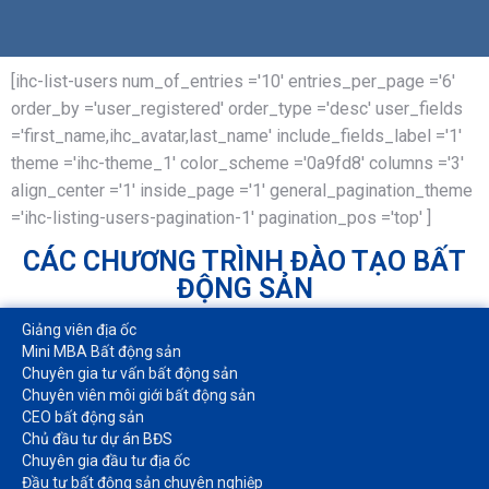
[ihc-list-users num_of_entries ='10' entries_per_page ='6'
order_by ='user_registered' order_type ='desc' user_fields
='first_name,ihc_avatar,last_name' include_fields_label ='1'
theme ='ihc-theme_1' color_scheme ='0a9fd8' columns ='3'
align_center ='1' inside_page ='1' general_pagination_theme
='ihc-listing-users-pagination-1' pagination_pos ='top' ]
CÁC CHƯƠNG TRÌNH ĐÀO TẠO BẤT
ĐỘNG SẢN
Giảng viên địa ốc
Mini MBA Bất động sản
Chuyên gia tư vấn bất động sản
Chuyên viên môi giới bất động sản​
CEO bất động sản
Chủ đầu tư dự án BĐS
Chuyên gia đầu tư địa ốc​
Đầu tư bất động sản chuyên nghiệp