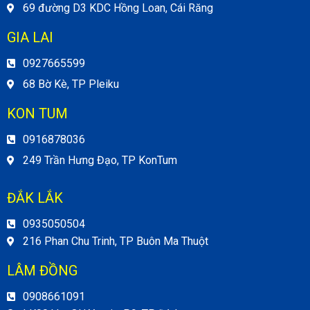
69 đường D3 KDC Hồng Loan, Cái Răng
GIA LAI
0927665599
68 Bờ Kè, TP Pleiku
KON TUM
0916878036
249 Trần Hưng Đạo, TP KonTum
ĐẮK LẮK
0935050504
216 Phan Chu Trinh, TP Buôn Ma Thuột
LÂM ĐỒNG
0908661091