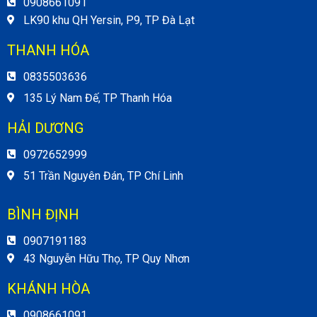
0908661091
LK90 khu QH Yersin, P9, TP Đà Lạt
THANH HÓA
0835503636
135 Lý Nam Đế, TP Thanh Hóa
HẢI DƯƠNG
0972652999
51 Trần Nguyên Đán, TP Chí Linh
BÌNH ĐỊNH
0907191183
43 Nguyễn Hữu Thọ, TP Quy Nhơn
KHÁNH HÒA
0908661091