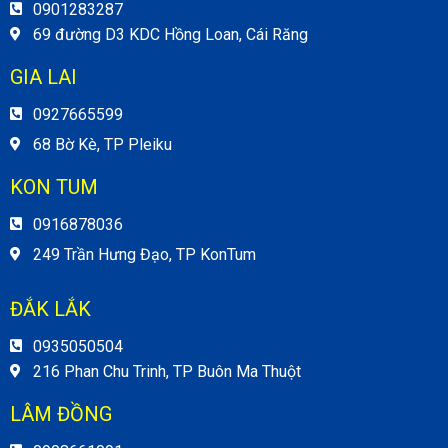
0901283287
69 đường D3 KDC Hồng Loan, Cái Răng
GIA LAI
0927665599
68 Bờ Kè, TP Pleiku
KON TUM
0916878036
249 Trần Hưng Đạo, TP KonTum
ĐẮK LẮK
0935050504
216 Phan Chu Trinh, TP Buôn Ma Thuột
LÂM ĐỒNG