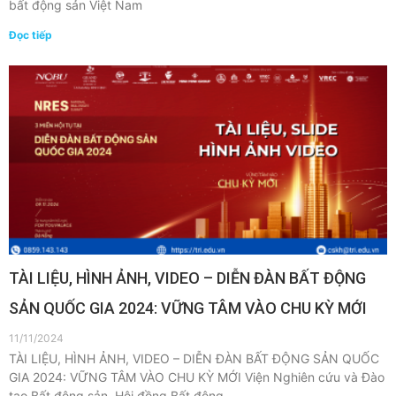
bất động sản Việt Nam
Đọc tiếp
TÀI LIỆU, HÌNH ẢNH, VIDEO – DIỄN ĐÀN BẤT ĐỘNG
SẢN QUỐC GIA 2024: VỮNG TÂM VÀO CHU KỲ MỚI
11/11/2024
TÀI LIỆU, HÌNH ẢNH, VIDEO – DIỄN ĐÀN BẤT ĐỘNG SẢN QUỐC
GIA 2024: VỮNG TÂM VÀO CHU KỲ MỚI Viện Nghiên cứu và Đào
tạo Bất động sản, Hội đồng Bất động