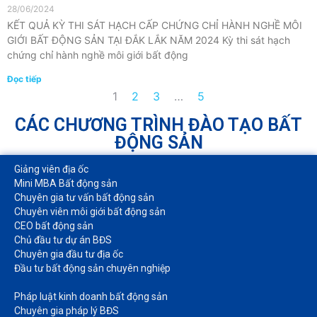
28/06/2024
KẾT QUẢ KỲ THI SÁT HẠCH CẤP CHỨNG CHỈ HÀNH NGHỀ MÔI
GIỚI BẤT ĐỘNG SẢN TẠI ĐẮK LẮK NĂM 2024 Kỳ thi sát hạch
chứng chỉ hành nghề môi giới bất động
Đọc tiếp
1
2
3
…
5
CÁC CHƯƠNG TRÌNH ĐÀO TẠO BẤT
ĐỘNG SẢN
Giảng viên địa ốc
Mini MBA Bất động sản
Chuyên gia tư vấn bất động sản
Chuyên viên môi giới bất động sản​
CEO bất động sản
Chủ đầu tư dự án BĐS
Chuyên gia đầu tư địa ốc​
Đầu tư bất động sản chuyên nghiệp
Pháp luật kinh doanh bất động sản​
Chuyên gia pháp lý BĐS