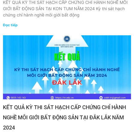
KẾT QUẢ KỲ THI SÁT HẠCH CẤP CHỨNG CHỈ HÀNH NGHỀ MÔI
GIỚI BẤT ĐỘNG SẢN TẠI KON TUM NĂM 2024 Kỳ thi sát hạch
chứng chỉ hành nghề môi giới bất động
Đọc tiếp
KẾT QUẢ KỲ THI SÁT HẠCH CẤP CHỨNG CHỈ HÀNH
NGHỀ MÔI GIỚI BẤT ĐỘNG SẢN TẠI ĐẮK LẮK NĂM
2024