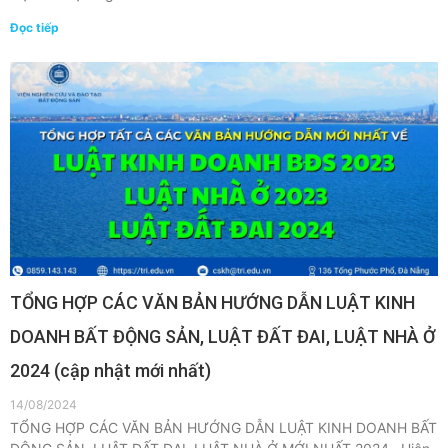
Đọc tiếp
TỔNG HỢP CÁC VĂN BẢN HƯỚNG DẪN LUẬT KINH
DOANH BẤT ĐỘNG SẢN, LUẬT ĐẤT ĐAI, LUẬT NHÀ Ở
2024 (cập nhật mới nhất)
14/08/2024
TỔNG HỢP CÁC VĂN BẢN HƯỚNG DẪN LUẬT KINH DOANH BẤT