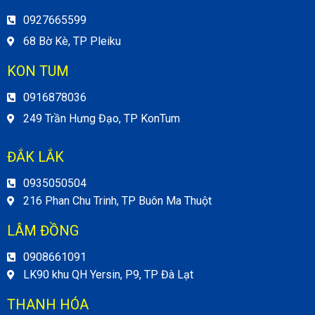
0927665599
68 Bờ Kè, TP Pleiku
KON TUM
0916878036
249 Trần Hưng Đạo, TP KonTum
ĐẮK LẮK
0935050504
216 Phan Chu Trinh, TP Buôn Ma Thuột
LÂM ĐỒNG
0908661091
LK90 khu QH Yersin, P9, TP Đà Lạt
THANH HÓA