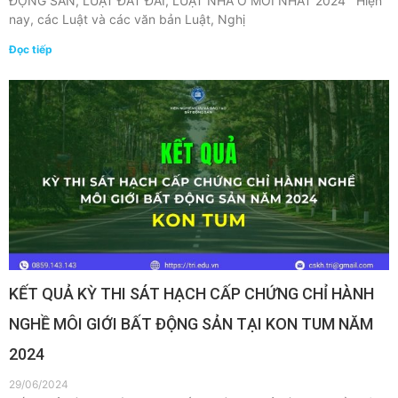
ĐỘNG SẢN, LUẬT ĐẤT ĐAI, LUẬT NHÀ Ở MỚI NHẤT 2024 Hiện
nay, các Luật và các văn bản Luật, Nghị
Đọc tiếp
KẾT QUẢ KỲ THI SÁT HẠCH CẤP CHỨNG CHỈ HÀNH
NGHỀ MÔI GIỚI BẤT ĐỘNG SẢN TẠI KON TUM NĂM
2024
29/06/2024