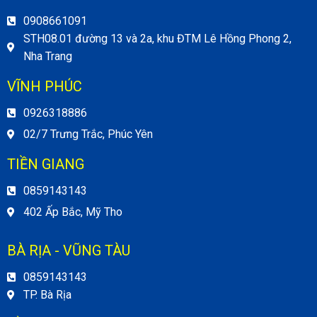
0908661091
STH08.01 đường 13 và 2a, khu ĐTM Lê Hồng Phong 2,
Nha Trang
VĨNH PHÚC
0926318886
02/7 Trưng Trắc, Phúc Yên
TIỀN GIANG
0859143143
402 Ấp Bắc, Mỹ Tho
BÀ RỊA - VŨNG TÀU
0859143143
TP. Bà Rịa