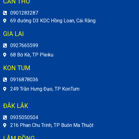
CẦN THƠ
0901283287
69 đường D3 KDC Hồng Loan, Cái Răng
GIA LAI
0927665599
68 Bờ Kè, TP Pleiku
KON TUM
0916878036
249 Trần Hưng Đạo, TP KonTum
ĐẮK LẮK
0935050504
216 Phan Chu Trinh, TP Buôn Ma Thuột
LÂM ĐỒNG