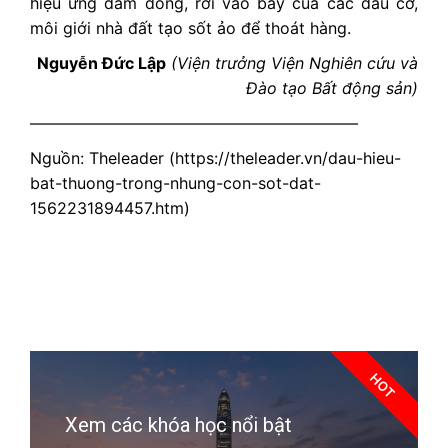
hiệu ứng đám đông, rơi vào bẫy của các đầu cơ,
môi giới nhà đất tạo sốt ảo để thoát hàng.
Nguyễn Đức Lập
(Viện trưởng Viện Nghiên cứu và
Đào tạo Bất động sản)
————————————————————–
Nguồn: Theleader (https://theleader.vn/dau-hieu-
bat-thuong-trong-nhung-con-sot-dat-
1562231894457.htm)
HOT
Xem các khóa học nổi bật