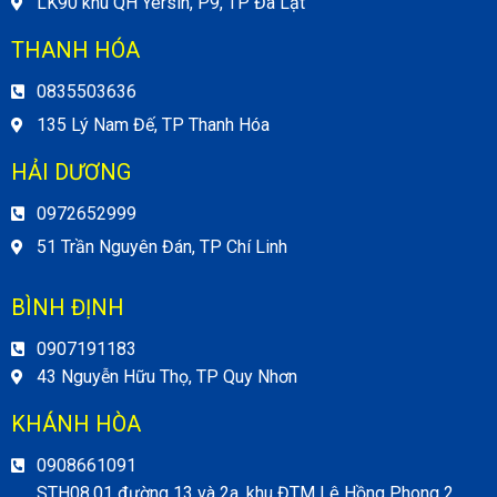
LK90 khu QH Yersin, P9, TP Đà Lạt
THANH HÓA
0835503636
135 Lý Nam Đế, TP Thanh Hóa
HẢI DƯƠNG
0972652999
51 Trần Nguyên Đán, TP Chí Linh
BÌNH ĐỊNH
0907191183
43 Nguyễn Hữu Thọ, TP Quy Nhơn
KHÁNH HÒA
0908661091
STH08.01 đường 13 và 2a, khu ĐTM Lê Hồng Phong 2,