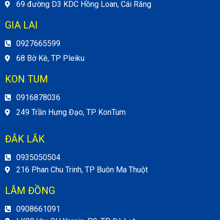
69 đường D3 KDC Hồng Loan, Cái Răng
GIA LAI
0927665599
68 Bờ Kè, TP Pleiku
KON TUM
0916878036
249 Trần Hưng Đạo, TP KonTum
ĐẮK LẮK
0935050504
216 Phan Chu Trinh, TP Buôn Ma Thuột
LÂM ĐỒNG
0908661091