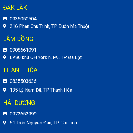
ĐẮK LẮK
0935050504
216 Phan Chu Trinh, TP Buôn Ma Thuột
LÂM ĐỒNG
0908661091
LK90 khu QH Yersin, P9, TP Đà Lạt
THANH HÓA
0835503636
135 Lý Nam Đế, TP Thanh Hóa
HẢI DƯƠNG
0972652999
51 Trần Nguyên Đán, TP Chí Linh