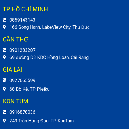
TP HỒ CHÍ MINH
0859143143
166 Song Hành, LakeView City, Thủ Đức
CẦN THƠ
0901283287
69 đường D3 KDC Hồng Loan, Cái Răng
GIA LAI
0927665599
68 Bờ Kè, TP Pleiku
KON TUM
0916878036
249 Trần Hưng Đạo, TP KonTum