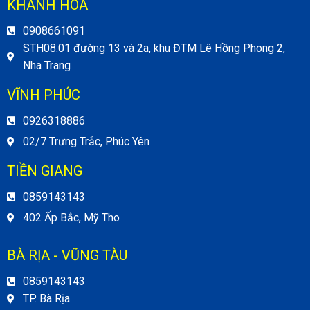
KHÁNH HÒA
0908661091
STH08.01 đường 13 và 2a, khu ĐTM Lê Hồng Phong 2,
Nha Trang
VĨNH PHÚC
0926318886
02/7 Trưng Trắc, Phúc Yên
TIỀN GIANG
0859143143
402 Ấp Bắc, Mỹ Tho
BÀ RỊA - VŨNG TÀU
0859143143
TP. Bà Rịa