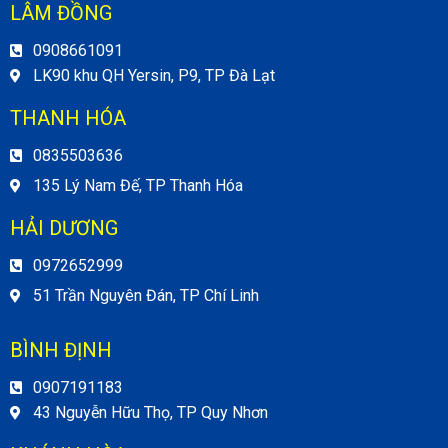
LÂM ĐỒNG
0908661091
LK90 khu QH Yersin, P9, TP Đà Lạt
THANH HÓA
0835503636
135 Lý Nam Đế, TP Thanh Hóa
HẢI DƯƠNG
0972652999
51 Trần Nguyên Đán, TP Chí Linh
BÌNH ĐỊNH
0907191183
43 Nguyễn Hữu Thọ, TP Quy Nhơn