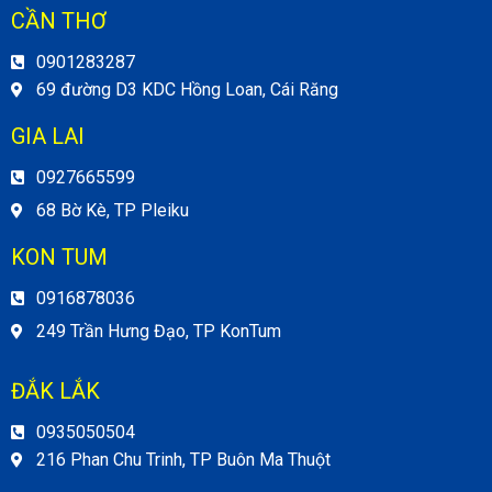
CẦN THƠ
0901283287
69 đường D3 KDC Hồng Loan, Cái Răng
GIA LAI
0927665599
68 Bờ Kè, TP Pleiku
KON TUM
0916878036
249 Trần Hưng Đạo, TP KonTum
ĐẮK LẮK
0935050504
216 Phan Chu Trinh, TP Buôn Ma Thuột