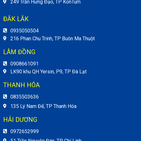
249 Trần Hưng Đạo, TP KonTum
ĐẮK LẮK
0935050504
216 Phan Chu Trinh, TP Buôn Ma Thuột
LÂM ĐỒNG
0908661091
LK90 khu QH Yersin, P9, TP Đà Lạt
THANH HÓA
0835503636
135 Lý Nam Đế, TP Thanh Hóa
HẢI DƯƠNG
0972652999
51 Trần Nguyên Đán, TP Chí Linh