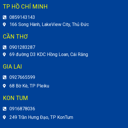
TP HỒ CHÍ MINH
0859143143
166 Song Hành, LakeView City, Thủ Đức
CẦN THƠ
0901283287
69 đường D3 KDC Hồng Loan, Cái Răng
GIA LAI
0927665599
68 Bờ Kè, TP Pleiku
KON TUM
0916878036
249 Trần Hưng Đạo, TP KonTum