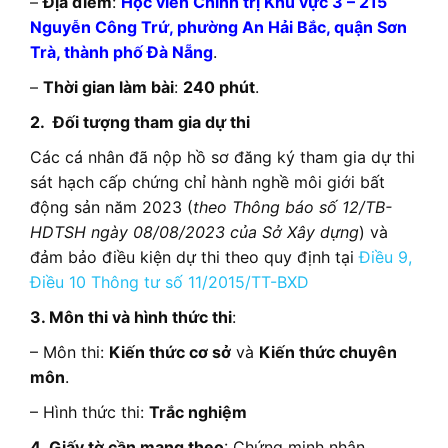
–
Địa điểm
:
Học viên Chính trị Khu vực 3 – 215
Nguyễn Công Trứ, phường An Hải Bắc, quận Sơn
Trà, thành phố Đà Nẵng
.
–
Thời gian làm bài
:
240 phút
.
2. Đối tượng tham gia dự thi
Các cá nhân đã nộp hồ sơ đăng ký tham gia dự thi
sát hạch cấp chứng chỉ hành nghề môi giới bất
động sản năm 2023 (
theo Thông báo số 12/TB-
HDTSH ngày 08/08/2023 của Sở Xây dựng
) và
đảm bảo điều kiện dự thi theo quy định tại
Điều 9,
Điều 10 Thông tư số 11/2015/TT-BXD
3. Môn thi và hình thức thi
:
– Môn thi:
Kiến thức cơ sở
và
Kiến thức chuyên
môn
.
– Hình thức thi:
Trắc nghiệm
4. Giấy tờ cần mang theo
: Chứng minh nhân