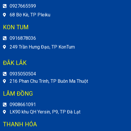
0927665599
68 Bờ Kè, TP Pleiku
KON TUM
0916878036
249 Trần Hưng Đạo, TP KonTum
ĐẮK LẮK
0935050504
216 Phan Chu Trinh, TP Buôn Ma Thuột
LÂM ĐỒNG
0908661091
LK90 khu QH Yersin, P9, TP Đà Lạt
THANH HÓA