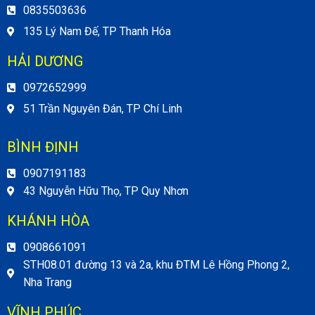
0835503636
135 Lý Nam Đế, TP Thanh Hóa
HẢI DƯƠNG
0972652999
51 Trần Nguyên Đán, TP Chí Linh
BÌNH ĐỊNH
0907191183
43 Nguyễn Hữu Thọ, TP Quy Nhơn
KHÁNH HÒA
0908661091
STH08.01 đường 13 và 2a, khu ĐTM Lê Hồng Phong 2,
Nha Trang
VĨNH PHÚC