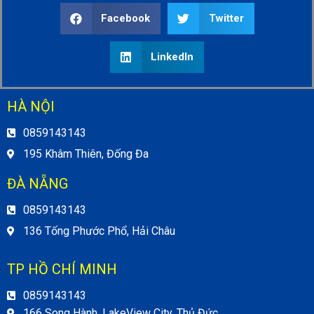
Facebook
Twitter
LinkedIn
HÀ NỘI
0859143143
195 Khâm Thiên, Đống Đa
ĐÀ NẴNG
0859143143
136 Tống Phước Phổ, Hải Châu
TP HỒ CHÍ MINH
0859143143
166 Song Hành, LakeView City, Thủ Đức