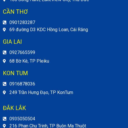
CẦN THƠ
0901283287
69 đường D3 KDC Hồng Loan, Cái Răng
GIA LAI
0927665599
68 Bờ Kè, TP Pleiku
KON TUM
0916878036
249 Trần Hưng Đạo, TP KonTum
ĐẮK LẮK
0935050504
216 Phan Chu Trinh, TP Buôn Ma Thuột