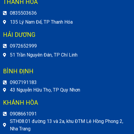
THANH HÓA
0835503636
135 Lý Nam Đế, TP Thanh Hóa
HẢI DƯƠNG
0972652999
51 Trần Nguyên Đán, TP Chí Linh
BÌNH ĐỊNH
0907191183
43 Nguyễn Hữu Thọ, TP Quy Nhơn
KHÁNH HÒA
0908661091
STH08.01 đường 13 và 2a, khu ĐTM Lê Hồng Phong 2,
Nha Trang