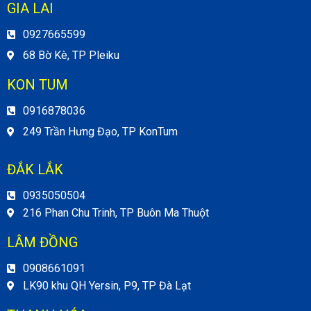
GIA LAI
0927665599
68 Bờ Kè, TP Pleiku
KON TUM
0916878036
249 Trần Hưng Đạo, TP KonTum
ĐẮK LẮK
0935050504
216 Phan Chu Trinh, TP Buôn Ma Thuột
LÂM ĐỒNG
0908661091
LK90 khu QH Yersin, P9, TP Đà Lạt