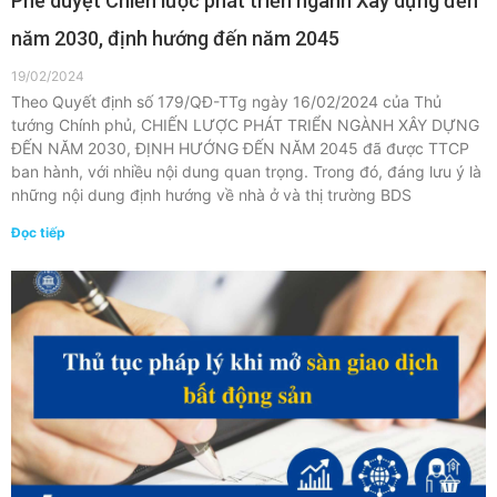
Phê duyệt Chiến lược phát triển ngành Xây dựng đến
năm 2030, định hướng đến năm 2045
19/02/2024
Theo Quyết định số 179/QĐ-TTg ngày 16/02/2024 của Thủ
tướng Chính phủ, CHIẾN LƯỢC PHÁT TRIỂN NGÀNH XÂY DỰNG
ĐẾN NĂM 2030, ĐỊNH HƯỚNG ĐẾN NĂM 2045 đã được TTCP
ban hành, với nhiều nội dung quan trọng. Trong đó, đáng lưu ý là
những nội dung định hướng về nhà ở và thị trường BDS
Đọc tiếp