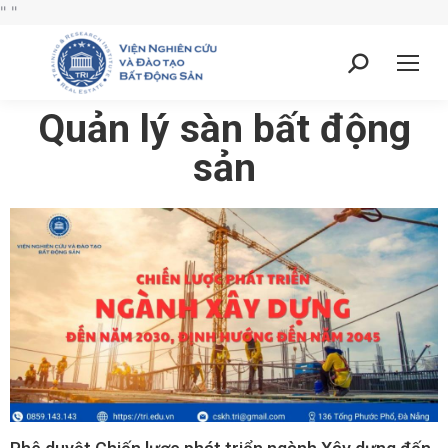
"
"
Quản lý sàn bất động
sản