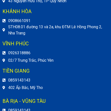
43 Nguyễn Hữu Thọ, TP Quy Nhơn
KHÁNH HÒA
0908661091
STH08.01 đường 13 và 2a, khu ĐTM Lê Hồng Phong 2,
Nha Trang
VĨNH PHÚC
0926318886
02/7 Trưng Trắc, Phúc Yên
TIỀN GIANG
0859143143
402 Ấp Bắc, Mỹ Tho
BÀ RỊA - VŨNG TÀU
0859143143