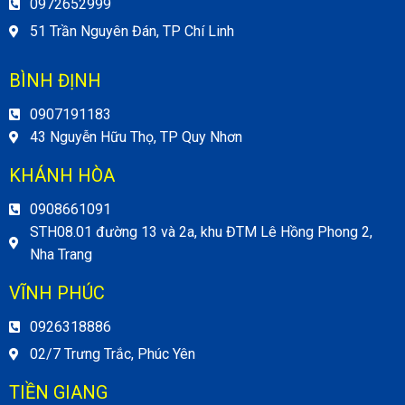
0972652999
51 Trần Nguyên Đán, TP Chí Linh
BÌNH ĐỊNH
0907191183
43 Nguyễn Hữu Thọ, TP Quy Nhơn
KHÁNH HÒA
0908661091
STH08.01 đường 13 và 2a, khu ĐTM Lê Hồng Phong 2,
Nha Trang
VĨNH PHÚC
0926318886
02/7 Trưng Trắc, Phúc Yên
TIỀN GIANG