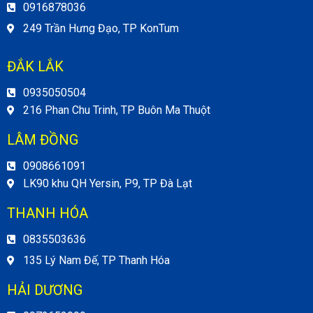
0916878036
249 Trần Hưng Đạo, TP KonTum
ĐẮK LẮK
0935050504
216 Phan Chu Trinh, TP Buôn Ma Thuột
LÂM ĐỒNG
0908661091
LK90 khu QH Yersin, P9, TP Đà Lạt
THANH HÓA
0835503636
135 Lý Nam Đế, TP Thanh Hóa
HẢI DƯƠNG