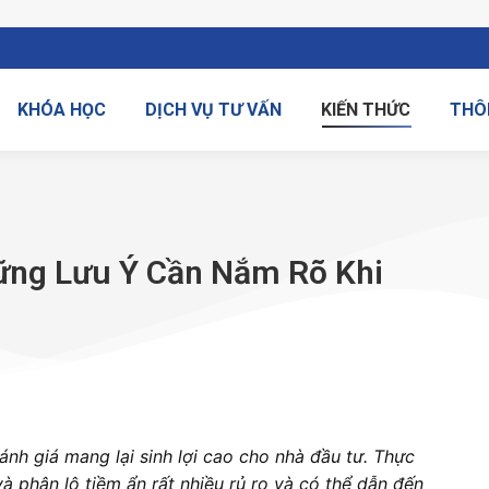
KHÓA HỌC
DỊCH VỤ TƯ VẤN
KIẾN THỨC
THÔ
ững Lưu Ý Cần Nắm Rõ Khi
nh giá mang lại sinh lợi cao cho nhà đầu tư. Thực
à phân lô tiềm ẩn rất nhiều rủ ro và có thể dẫn đến