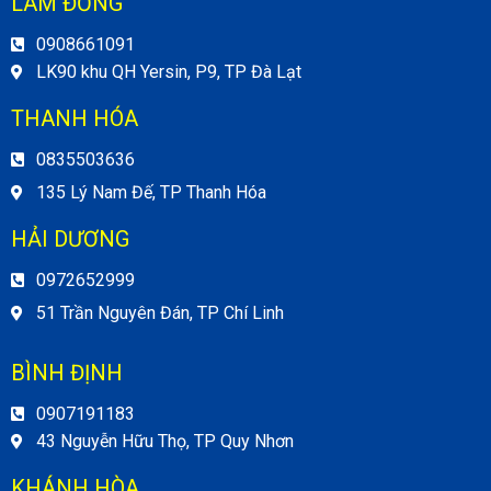
LÂM ĐỒNG
0908661091
LK90 khu QH Yersin, P9, TP Đà Lạt
THANH HÓA
0835503636
135 Lý Nam Đế, TP Thanh Hóa
HẢI DƯƠNG
0972652999
51 Trần Nguyên Đán, TP Chí Linh
BÌNH ĐỊNH
0907191183
43 Nguyễn Hữu Thọ, TP Quy Nhơn
KHÁNH HÒA