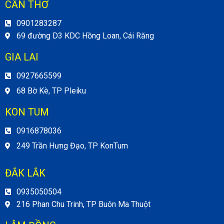
CẦN THƠ
0901283287
69 đường D3 KDC Hồng Loan, Cái Răng
GIA LAI
0927665599
68 Bờ Kè, TP Pleiku
KON TUM
0916878036
249 Trần Hưng Đạo, TP KonTum
ĐẮK LẮK
0935050504
216 Phan Chu Trinh, TP Buôn Ma Thuột