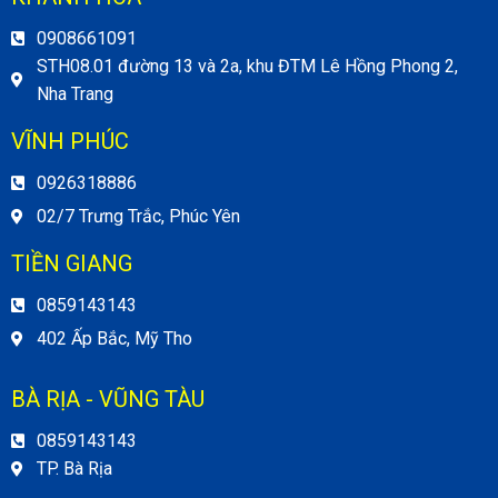
0908661091
STH08.01 đường 13 và 2a, khu ĐTM Lê Hồng Phong 2,
Nha Trang
VĨNH PHÚC
0926318886
02/7 Trưng Trắc, Phúc Yên
TIỀN GIANG
0859143143
402 Ấp Bắc, Mỹ Tho
BÀ RỊA - VŨNG TÀU
0859143143
TP. Bà Rịa