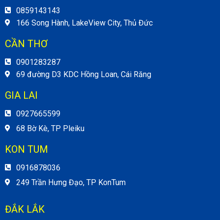
0859143143
166 Song Hành, LakeView City, Thủ Đức
CẦN THƠ
0901283287
69 đường D3 KDC Hồng Loan, Cái Răng
GIA LAI
0927665599
68 Bờ Kè, TP Pleiku
KON TUM
0916878036
249 Trần Hưng Đạo, TP KonTum
ĐẮK LẮK