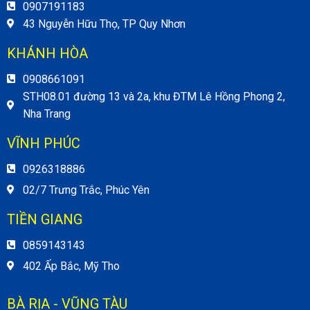
0907191183
43 Nguyễn Hữu Thọ, TP Quy Nhơn
KHÁNH HÒA
0908661091
STH08.01 đường 13 và 2a, khu ĐTM Lê Hồng Phong 2,
Nha Trang
VĨNH PHÚC
0926318886
02/7 Trưng Trắc, Phúc Yên
TIỀN GIANG
0859143143
402 Ấp Bắc, Mỹ Tho
BÀ RỊA - VŨNG TÀU