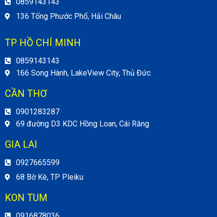
0859143143
136 Tống Phước Phổ, Hải Châu
TP HỒ CHÍ MINH
0859143143
166 Song Hành, LakeView City, Thủ Đức
CẦN THƠ
0901283287
69 đường D3 KDC Hồng Loan, Cái Răng
GIA LAI
0927665599
68 Bờ Kè, TP Pleiku
KON TUM
0916878036