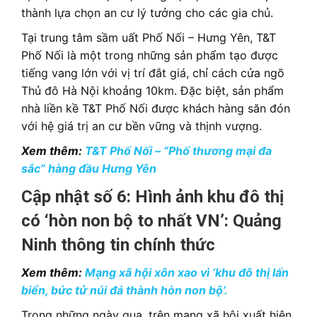
thành lựa chọn an cư lý tưởng cho các gia chủ.
Tại trung tâm sầm uất Phố Nối – Hưng Yên, T&T
Phố Nối là một trong những sản phẩm tạo được
tiếng vang lớn với vị trí đắt giá, chỉ cách cửa ngõ
Thủ đô Hà Nội khoảng 10km. Đặc biệt, sản phẩm
nhà liền kề T&T Phố Nối được khách hàng săn đón
với hệ giá trị an cư bền vững và thịnh vượng.
Xem thêm:
T&T Phố Nối – “Phố thương mại đa
sắc” hàng đầu Hưng Yên
Cập nhật số 6: Hình ảnh khu đô thị
có ‘hòn non bộ to nhất VN’: Quảng
Ninh thông tin chính thức
Xem thêm:
Mạng xã hội xôn xao vì ‘khu đô thị lấn
biển, bức tử núi đá thành hòn non bộ’.
Trong những ngày qua, trên mạng xã hội xuất hiện