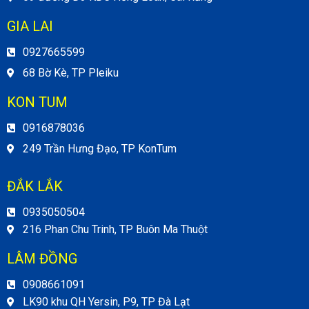
GIA LAI
0927665599
68 Bờ Kè, TP Pleiku
KON TUM
0916878036
249 Trần Hưng Đạo, TP KonTum
ĐẮK LẮK
0935050504
216 Phan Chu Trinh, TP Buôn Ma Thuột
LÂM ĐỒNG
0908661091
LK90 khu QH Yersin, P9, TP Đà Lạt