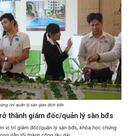
ứng chỉ quản lý sàn giao dịch bđs.
rở thành giám đốc/quản lý sàn bđs
 vị trí giám đốc/quản lý sàn bđs, khóa học chứng
 trọng dẫn lối thành công lâu dài.