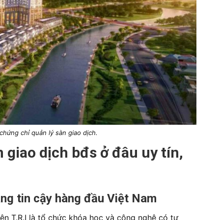
hứng chỉ quản lý sàn giao dịch.
 giao dịch bđs ở đâu uy tín,
ng tin cậy hàng đầu Việt Nam
ện T.R.I là tổ chức khóa học và công nghệ có tư