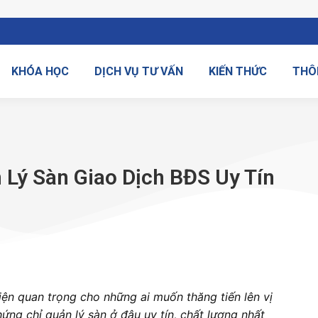
KHÓA HỌC
DỊCH VỤ TƯ VẤN
KIẾN THỨC
THÔ
Lý Sàn Giao Dịch BĐS Uy Tín
iện quan trọng cho những ai muốn thăng tiến lên vị
ứng chỉ quản lý sàn ở đâu uy tín, chất lượng nhất