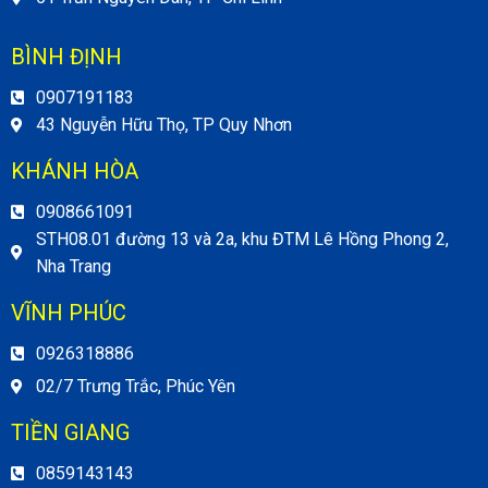
BÌNH ĐỊNH
0907191183
43 Nguyễn Hữu Thọ, TP Quy Nhơn
KHÁNH HÒA
0908661091
STH08.01 đường 13 và 2a, khu ĐTM Lê Hồng Phong 2,
Nha Trang
VĨNH PHÚC
0926318886
02/7 Trưng Trắc, Phúc Yên
TIỀN GIANG
0859143143