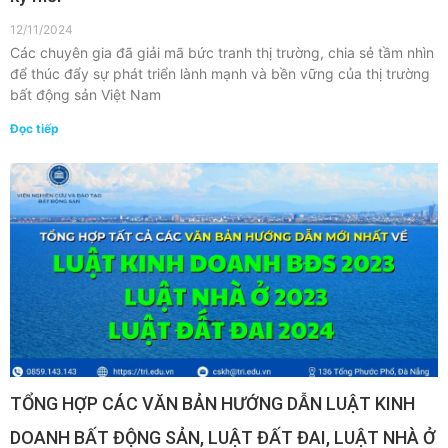
12/11/2024
Các chuyên gia đã giải mã bức tranh thị trường, chia sẻ tầm nhìn
để thúc đẩy sự phát triển lành mạnh và bền vững của thị trường
bất động sản Việt Nam
Đọc tiếp
TỔNG HỢP CÁC VĂN BẢN HƯỚNG DẪN LUẬT KINH
DOANH BẤT ĐỘNG SẢN, LUẬT ĐẤT ĐAI, LUẬT NHÀ Ở