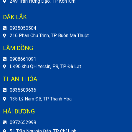
249 Trần Hưng Đạo, TP KonTum
ĐẮK LẮK
0935050504
216 Phan Chu Trinh, TP Buôn Ma Thuột
LÂM ĐỒNG
0908661091
LK90 khu QH Yersin, P9, TP Đà Lạt
THANH HÓA
0835503636
135 Lý Nam Đế, TP Thanh Hóa
HẢI DƯƠNG
0972652999
51 Trần Nguyên Đán, TP Chí Linh