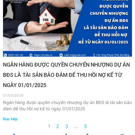
NGÂN HÀNG ĐƯỢC QUYỀN CHUYỂN NHƯỢNG DỰ ÁN
BĐS LÀ TÀI SẢN BẢO ĐẢM ĐỂ THU HỒI NỢ KỂ TỪ
NGÀY 01/01/2025
01/03/2024
Ngân hàng được quyền chuyển nhượng dự án BĐS là tài sản bảo
đảm để thu hồi nợ kể từ ngày 01/01/2025
Đọc tiếp
1
2
3
…
5