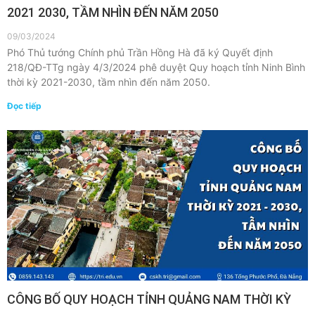
2021 2030, TẦM NHÌN ĐẾN NĂM 2050
09/03/2024
Phó Thủ tướng Chính phủ Trần Hồng Hà đã ký Quyết định
218/QĐ-TTg ngày 4/3/2024 phê duyệt Quy hoạch tỉnh Ninh Bình
thời kỳ 2021-2030, tầm nhìn đến năm 2050.
Đọc tiếp
CÔNG BỐ QUY HOẠCH TỈNH QUẢNG NAM THỜI KỲ