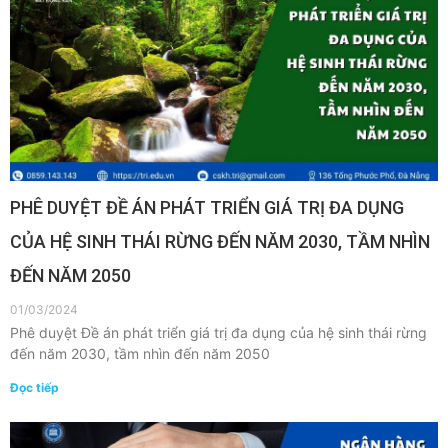
PHÊ DUYỆT ĐỀ ÁN PHÁT TRIỂN GIÁ TRỊ ĐA DỤNG
CỦA HỆ SINH THÁI RỪNG ĐẾN NĂM 2030, TẦM NHÌN
ĐẾN NĂM 2050
01/03/2024
Phê duyệt Đề án phát triển giá trị đa dụng của hệ sinh thái rừng
đến năm 2030, tầm nhìn đến năm 2050
Đọc tiếp