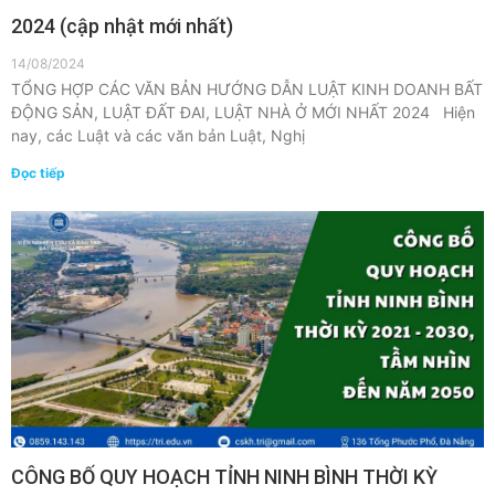
2024 (cập nhật mới nhất)
14/08/2024
TỔNG HỢP CÁC VĂN BẢN HƯỚNG DẪN LUẬT KINH DOANH BẤT
ĐỘNG SẢN, LUẬT ĐẤT ĐAI, LUẬT NHÀ Ở MỚI NHẤT 2024 Hiện
nay, các Luật và các văn bản Luật, Nghị
Đọc tiếp
CÔNG BỐ QUY HOẠCH TỈNH NINH BÌNH THỜI KỲ