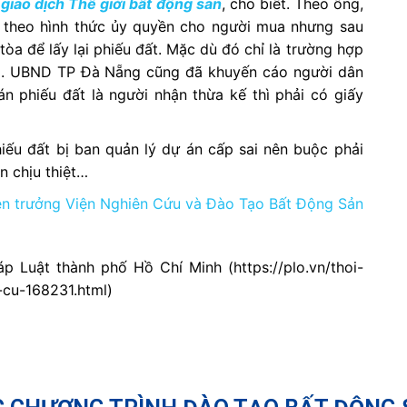
giao dịch Thế giới bất động sản
, cho biết. Theo ông,
ư theo hình thức ủy quyền cho người mua nhưng sau
tòa để lấy lại phiếu đất. Mặc dù đó chỉ là trường hợp
g. UBND TP Đà Nẵng cũng đã khuyến cáo người dân
án phiếu đất là người nhận thừa kế thì phải có giấy
hiếu đất bị ban quản lý dự án cấp sai nên buộc phải
n chịu thiệt…
ện trưởng Viện Nghiên Cứu và Đào Tạo Bất Động Sản
áp Luật thành phố Hồ Chí Minh (
https://plo.vn/thoi-
-cu-168231.html)