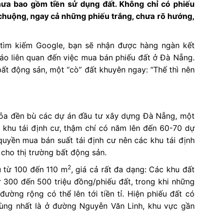
chưa bao gồm tiền sử dụng đất. Không chỉ có phiếu
chuộng, ngay cả những phiếu trắng, chưa rõ hướng,
 tìm kiếm Google, bạn sẽ nhận được hàng ngàn kết
cáo liên quan đến việc mua bán phiếu đất ở Đà Nẵng.
bất động sản, một “cò” đất khuyên ngay: “Thế thì nên
tỏa đền bù các dự án đầu tư xây dựng Đà Nẵng, một
khu tái định cư, thậm chí có năm lên đến 60-70 dự
yền mua bán suất tái định cư nên các khu tái định
cho thị trường bất động sản.
2
u từ 100 đến 110 m
, giá cả rất đa dạng: Các khu đất
00 đến 500 triệu đồng/phiếu đất, trong khi những
đường rộng có thể lên tới tiền tỉ. Hiện phiếu đất có
lùng nhất là ở đường Nguyễn Văn Linh, khu vực gần