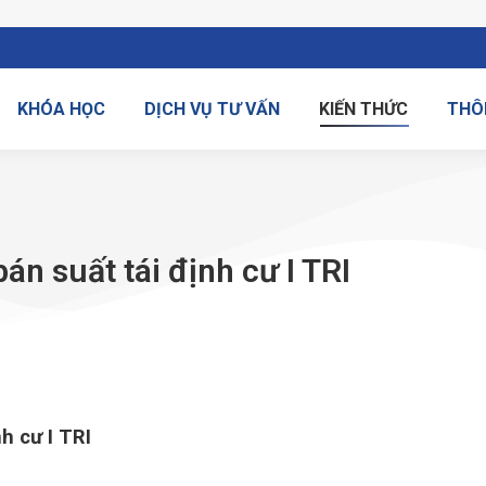
KHÓA HỌC
DỊCH VỤ TƯ VẤN
KIẾN THỨC
THÔ
n suất tái định cư I TRI
h cư I TRI