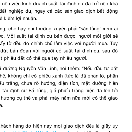
 nên việc kinh doanh suất tái định cư đã trở nên khá
đất nghiệp dư, ngay cả các sàn giao dịch bất động
ể kiếm lợi nhuận.
ng, cho hay chị thường xuyên phải “săn lùng” xem ai
c. Mỗi suất tái định cư bán được, người môi giới sẽ
y tờ đều do chính chủ làm việc với người mua. Tuy
 đứt bán đoạn với người có suất tái định cư, sau đó
t phiếu đất có thể qua tay nhiều người.
ại đường Nguyễn Văn Linh, nói thêm: “Nếu đầu tư bất
 thế, không chỉ có phiếu xanh (tức là đã phân lô, phân
 trắng, chưa rõ hướng, diện tích, mặt đường hiện
 tái định cư Bá Tùng, giá phiếu trắng hiện đã lên tới
ó hướng cụ thể và phải mấy năm nữa mới có thể giao
a.
 khách hàng do hiện nay mọi giao dịch đều là giấy ủy