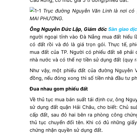
Cầu Rồng, có mức giá 5 tỉ đồng/phiếu đất.
Trục đường Nguyễn Văn Linh là nơi có 
MAI PHƯƠNG.
Ông Nguyễn Đức Lập, Giám đốc
Sàn giao dị
người ngoại tỉnh vào Đà Nẵng mua đất hiểu l
có đất rồi và đó là giá trọn gói. Thực tế, p
mua đất của TP. Người có phiếu đất sẽ phải 
nhà nước và có thể nợ tiền sử dụng đất (quy 
Như vậy, một phiếu đất của đường Nguyễn Vă
đồng, nếu đóng xong thì số tiền nhà đầu tư ph
Đua nhau gom phiếu đất
Về thủ tục mua bán suất tái định cư, ông N
sử dụng đất quận Hải Châu, cho biết: Chủ su
cấp đất, sau đó hai bên ra phòng công chứn
thủ tục chuyển đổi tên. Khi có đủ những giấy
chứng nhận quyền sử dụng đất.