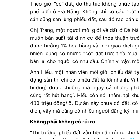
Theo giới “cò” đất, do thủ tục không phức tạp
phổ biến ở Đà Nẵng. Không chỉ có các “cò” 
sản cũng săn lùng phiếu đất, sau đó rao bán đ
Chị Trang, một người môi giới về đất ở Đà Nẵ
muốn bán suất tái định cư để thỏa thuận trướ
được hưởng 1% hoa hồng và mọi giao dịch giấ
nhiên, cũng có những “cò” đất trực tiếp mua
bán lại cho người có nhu cầu. Chính vì vậy, mộ
Anh Hiếu, một nhân viên môi giới phiếu đất t
động sản thì chỉ có phiếu đất là lời nhanh. Vì
hướng) được chuộng mà ngay cả những phiếu
cũng rất hút hàng”. Hiếu còn nói thêm, tại khu
400 triệu đồng/lô. Dự án này chưa có đất, c
dịch, vậy mà cũng có nhiều người đăng ký mu
Không phải không có rủi ro
“Thị trường phiếu đất vẫn tiềm ẩn rủi ro cho