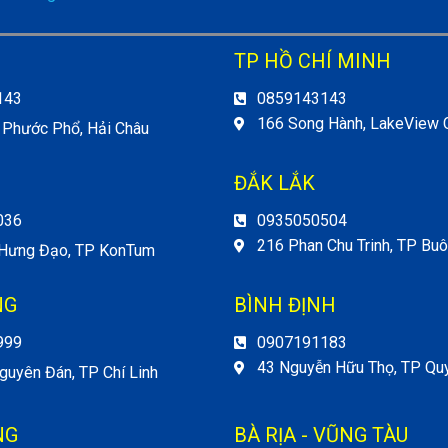
TP HỒ CHÍ MINH
143
0859143143
166 Song Hành, LakeView C
 Phước Phổ, Hải Châu
ĐẮK LẮK
036
0935050504
216 Phan Chu Trinh, TP Bu
 Hưng Đạo, TP KonTum
NG
BÌNH ĐỊNH
999
0907191183
43 Nguyễn Hữu Thọ, TP Qu
guyên Đán, TP Chí Linh
NG
BÀ RỊA - VŨNG TÀU