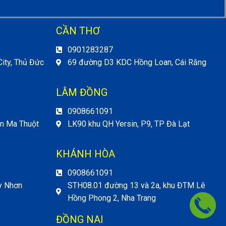
CẦN THƠ
0901283287
ity, Thủ Đức
69 đường D3 KDC Hồng Loan, Cái Răng
LÂM ĐỒNG
0908661091
ôn Ma Thuột
LK90 khu QH Yersin, P9, TP Đà Lạt
KHÁNH HÒA
0908661091
y Nhơn
STH08.01 đường 13 và 2a, khu ĐTM Lê
Hồng Phong 2, Nha Trang
ĐỒNG NAI