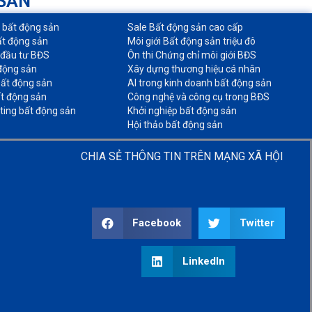
 SẢN
o bất động sản​
Sale Bất động sản cao cấp​
ất động sản​
Môi giới Bất động sản triệu đô​
 đầu tư BĐS​
Ôn thi Chứng chỉ môi giới BĐS​
động sản​
Xây dựng thương hiệu cá nhân​
ất động sản​
AI trong kinh doanh bất động sản​
t động sản​
Công nghệ và công cụ trong BĐS​
ting bất động sản​
Khởi nghiệp bất động sản​
Hội thảo bất động sản​
CHIA SẺ THÔNG TIN TRÊN MẠNG XÃ HỘI
Facebook
Twitter
LinkedIn