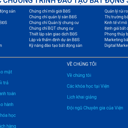
 CHƯƠNG TRÌNH ĐÀO TẠO BẤT ĐỘNG
động sản​
Chứng chỉ môi giới BĐS​
Quản lý rủi r
Chứng chỉ quản lý sàn BĐS
Thị trường b
 BĐS
Chứng chỉ Quản lý chung cư​
Kinh tế vĩ mô
Chứng chỉ BQT chung cư​
Định giá bất 
Thiết lập sàn giao dịch BĐS​
Phong thủy b
Lập và thẩm định dự án BĐS​
Marketing bấ
n
Kỹ năng đào tạo bất động sản​
Digital Marke
VỀ CHÚNG TÔI
ảo mật
Về chúng tôi
i trả
Các khóa học tại Viện
anh toán
Lịch khai giảng
ảo hành
Đội ngũ Chuyên gia của Viện
khóa học
ch hàng