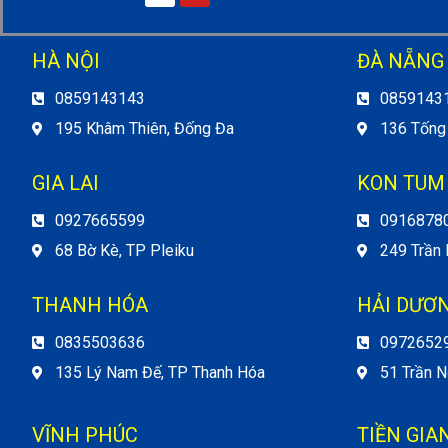
HÀ NỘI
ĐÀ NẴNG
0859143143
0859143
195 Khâm Thiên, Đống Đa
136 Tống
GIA LAI
KON TUM
0927665599
0916878
68 Bờ Kè, TP Pleiku
249 Trần
THANH HÓA
HẢI DƯƠ
0835503636
0972652
135 Lý Nam Đế, TP Thanh Hóa
51 Trần N
VĨNH PHÚC
TIỀN GIA