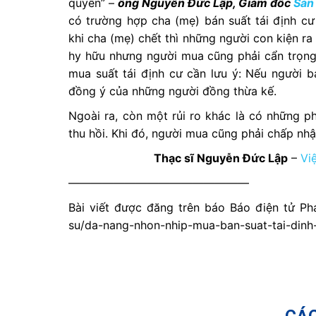
quyền” –
ông Nguyễn Đức Lập, Giám đốc
Sàn 
có trường hợp cha (mẹ) bán suất tái định c
khi cha (mẹ) chết thì những người con kiện ra 
hy hữu nhưng người mua cũng phải cẩn trọn
mua suất tái định cư cần lưu ý: Nếu người b
đồng ý của những người đồng thừa kế.
Ngoài ra, còn một rủi ro khác là có những p
thu hồi. Khi đó, người mua cũng phải chấp nhậ
Thạc sĩ Nguyễn Đức Lập
–
Vi
————————————————
Bài viết được đăng trên báo Báo điện tử Ph
su/da-nang-nhon-nhip-mua-ban-suat-tai-dinh