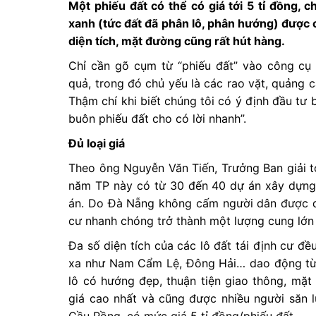
Một phiếu đất có thể có giá tới 5 tỉ đồng, 
xanh (tức đất đã phân lô, phân hướng) được 
diện tích, mặt đường cũng rất hút hàng.
Chỉ cần gõ cụm từ “phiếu đất” vào công cụ
quả, trong đó chủ yếu là các rao vặt, quảng 
Thậm chí khi biết chúng tôi có ý định đầu tư 
buôn phiếu đất cho có lời nhanh”.
Đủ loại giá
Theo ông Nguyễn Văn Tiến, Trưởng Ban giải 
năm TP này có từ 30 đến 40 dự án xây dựng 
án. Do Đà Nẵng không cấm người dân được qu
cư nhanh chóng trở thành một lượng cung lớn 
Đa số diện tích của các lô đất tái định cư đề
xa như Nam Cẩm Lệ, Đông Hải… dao động từ 3
lô có hướng đẹp, thuận tiện giao thông, mặt 
giá cao nhất và cũng được nhiều người săn 