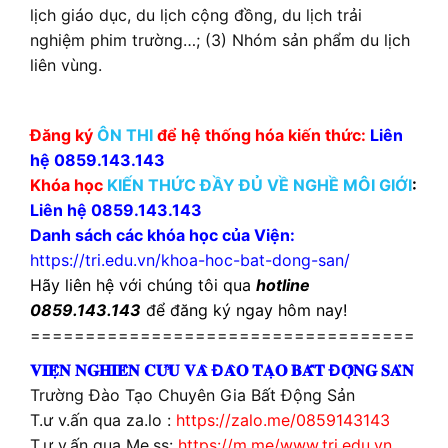
lịch giáo dục, du lịch cộng đồng, du lịch trải
nghiệm phim trường…; (3) Nhóm sản phẩm du lịch
liên vùng.
Đăng ký
ÔN THI
để hệ thống hóa kiến thức:
Liên
hệ 0859.143.143
Khóa học
KIẾN THỨC ĐẦY ĐỦ VỀ NGHỀ MÔI GIỚI
:
Liên hệ 0859.143.143
Danh sách các khóa học của Viện:
https://tri.edu.vn/khoa-hoc-bat-dong-san/
Hãy liên hệ với chúng tôi qua
hotline
0859.143.143
để đăng ký ngay hôm nay!
===================================
𝐕𝐈𝐄̣̂𝐍 𝐍𝐆𝐇𝐈𝐄̂𝐍 𝐂𝐔̛́𝐔 𝐕𝐀̀ Đ𝐀̀𝐎 𝐓𝐀̣𝐎 𝐁𝐀̂́𝐓 Đ𝐎̣̂𝐍𝐆 𝐒𝐀̉𝐍
Trường Đào Tạo Chuyên Gia Bất Động Sản
T.ư v.ấn qua za.lo :
https://zalo.me/0859143143
T.ư v.ấn qua Me.ss:
https://m.me/www.tri.edu.vn