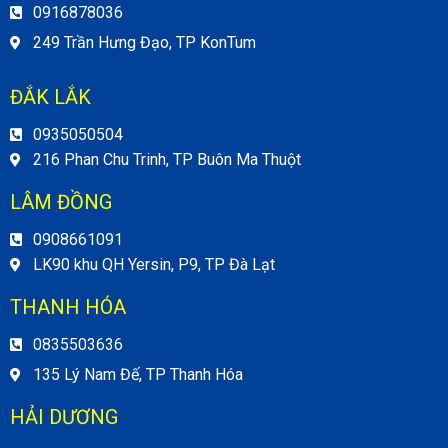
0916878036
249 Trần Hưng Đạo, TP KonTum
ĐẮK LẮK
0935050504
216 Phan Chu Trinh, TP Buôn Ma Thuột
LÂM ĐỒNG
0908661091
LK90 khu QH Yersin, P9, TP Đà Lạt
THANH HÓA
0835503636
135 Lý Nam Đế, TP Thanh Hóa
HẢI DƯƠNG