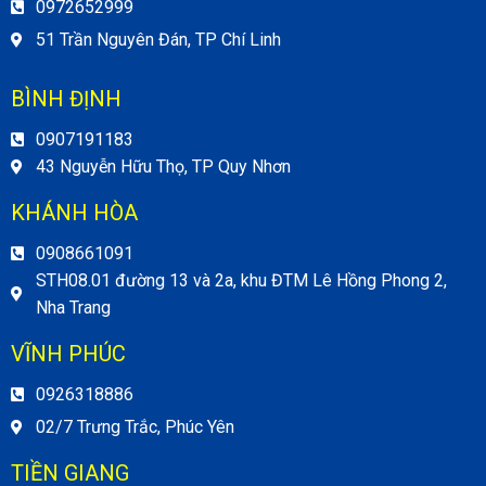
0972652999
51 Trần Nguyên Đán, TP Chí Linh
BÌNH ĐỊNH
0907191183
43 Nguyễn Hữu Thọ, TP Quy Nhơn
KHÁNH HÒA
0908661091
STH08.01 đường 13 và 2a, khu ĐTM Lê Hồng Phong 2,
Nha Trang
VĨNH PHÚC
0926318886
02/7 Trưng Trắc, Phúc Yên
TIỀN GIANG