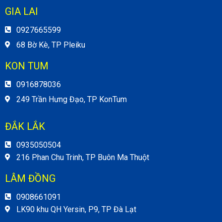
GIA LAI
0927665599
68 Bờ Kè, TP Pleiku
KON TUM
0916878036
249 Trần Hưng Đạo, TP KonTum
ĐẮK LẮK
0935050504
216 Phan Chu Trinh, TP Buôn Ma Thuột
LÂM ĐỒNG
0908661091
LK90 khu QH Yersin, P9, TP Đà Lạt