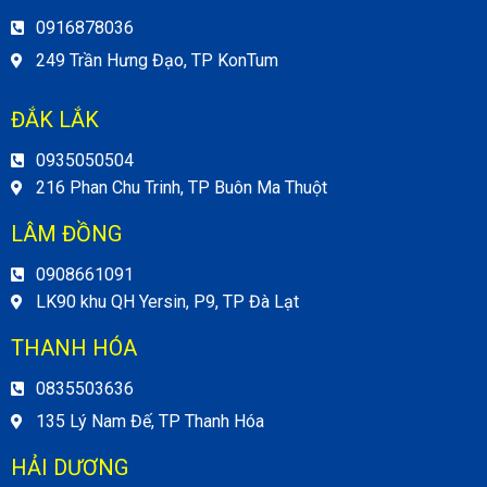
0916878036
249 Trần Hưng Đạo, TP KonTum
ĐẮK LẮK
0935050504
216 Phan Chu Trinh, TP Buôn Ma Thuột
LÂM ĐỒNG
0908661091
LK90 khu QH Yersin, P9, TP Đà Lạt
THANH HÓA
0835503636
135 Lý Nam Đế, TP Thanh Hóa
HẢI DƯƠNG