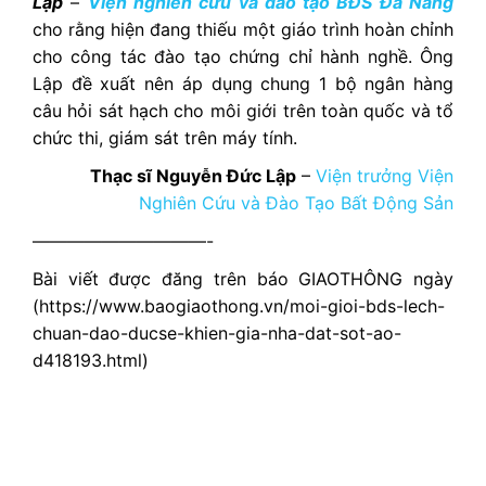
Lập
–
Viện nghiên cứu và đào tạo BĐS Đà Nẵng
cho rằng hiện đang thiếu một giáo trình hoàn chỉnh
cho công tác đào tạo chứng chỉ hành nghề. Ông
Lập đề xuất nên áp dụng chung 1 bộ ngân hàng
câu hỏi sát hạch cho môi giới trên toàn quốc và tổ
chức thi, giám sát trên máy tính.
Thạc sĩ Nguyễn Đức Lập
–
Viện trưởng Viện
Nghiên Cứu và Đào Tạo Bất Động Sản
——————————-
Bài viết được đăng trên báo GIAOTHÔNG ngày
(https://www.baogiaothong.vn/moi-gioi-bds-lech-
chuan-dao-ducse-khien-gia-nha-dat-sot-ao-
d418193.html)