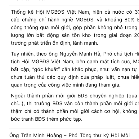
Thống kê Hội MGBĐS Việt Nam, hiện cả
nước có 33
cấp chứng chỉ hành nghề MGBĐS, và khoảng 80% B
công thông qua môi giới, góp phần không nhỏ trong
lượng lớn bất động sản tồn kho trong giai đoạn 2
trường phát triển ổn định, lành mạnh.
Tuy nhiên, theo ông Nguyễn Mạnh Hà, Phó chủ tịch H
tịch Hội MGBĐS Việt Nam, bên cạnh mặt tích cực, M
bất cập, “góc khuất” cần khắc phục, như: vấn nạn tự 
chưa tuân thủ các quy định của pháp luật, chưa hiể
quan trọng của công việc mình đang tham gia.
Ngoài thành phần môi giới BĐS chuyên nghiệp (qua
chỉ…), thị trường BĐS vẫn còn thành phần môi giới c
thậm chí có thành phần môi giới cách cơ hội, không
bức tranh BĐS thêm phức tạp.
Ông Trần Minh Hoàng – Phó Tổng thư ký Hội Môi