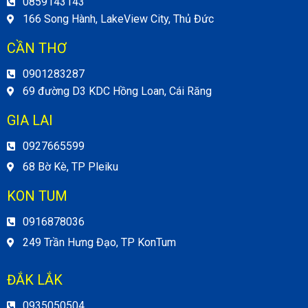
0859143143
166 Song Hành, LakeView City, Thủ Đức
CẦN THƠ
0901283287
69 đường D3 KDC Hồng Loan, Cái Răng
GIA LAI
0927665599
68 Bờ Kè, TP Pleiku
KON TUM
0916878036
249 Trần Hưng Đạo, TP KonTum
ĐẮK LẮK
0935050504