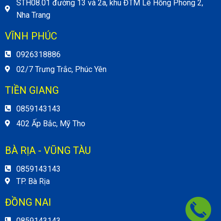
STH08.01 đường 13 và 2a, khu ĐTM Lê Hồng Phong 2,
Nha Trang
VĨNH PHÚC
0926318886
02/7 Trưng Trắc, Phúc Yên
TIỀN GIANG
0859143143
402 Ấp Bắc, Mỹ Tho
BÀ RỊA - VŨNG TÀU
0859143143
TP. Bà Rịa
ĐỒNG NAI
0859143143