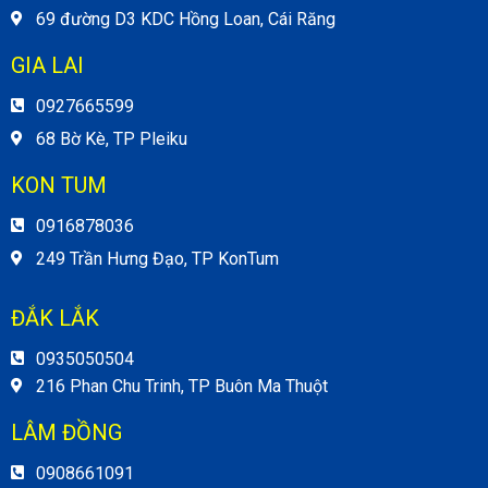
69 đường D3 KDC Hồng Loan, Cái Răng
GIA LAI
0927665599
68 Bờ Kè, TP Pleiku
KON TUM
0916878036
249 Trần Hưng Đạo, TP KonTum
ĐẮK LẮK
0935050504
216 Phan Chu Trinh, TP Buôn Ma Thuột
LÂM ĐỒNG
0908661091