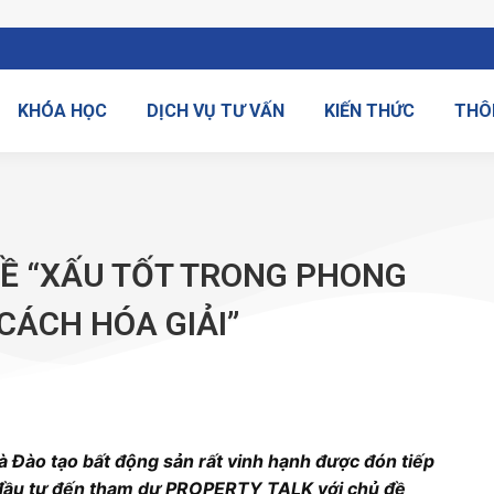
KHÓA HỌC
DỊCH VỤ TƯ VẤN
KIẾN THỨC
THÔ
ĐỀ “XẤU TỐT TRONG PHONG
CÁCH HÓA GIẢI”
 Đào tạo bất động sản rất vinh hạnh được đón tiếp
à đầu tư đến tham dự PROPERTY TALK với chủ đề