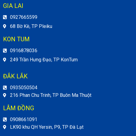
GIA LAI
0927665599
68 Bờ Kè, TP Pleiku
KON TUM
0916878036
249 Trần Hưng Đạo, TP KonTum
ĐẮK LẮK
0935050504
216 Phan Chu Trinh, TP Buôn Ma Thuột
LÂM ĐỒNG
0908661091
LK90 khu QH Yersin, P9, TP Đà Lạt