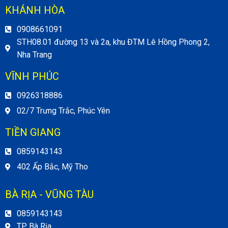
KHÁNH HÒA
0908661091
STH08.01 đường 13 và 2a, khu ĐTM Lê Hồng Phong 2,
Nha Trang
VĨNH PHÚC
0926318886
02/7 Trưng Trắc, Phúc Yên
TIỀN GIANG
0859143143
402 Ấp Bắc, Mỹ Tho
BÀ RỊA - VŨNG TÀU
0859143143
TP. Bà Rịa