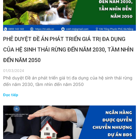
PHÊ DUYỆT ĐỀ ÁN PHÁT TRIỂN GIÁ TRỊ ĐA DỤNG
CỦA HỆ SINH THÁI RỪNG ĐẾN NĂM 2030, TẦM NHÌN
ĐẾN NĂM 2050
01/03/2024
Phê duyệt Đề án phát triển giá trị đa dụng của hệ sinh thái rừng
đến năm 2030, tầm nhìn đến năm 2050
Đọc tiếp