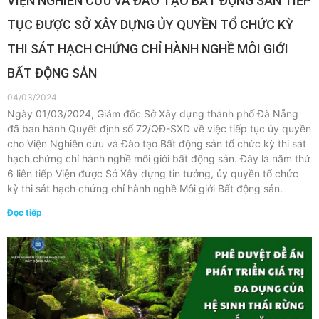
VIỆN NGHIÊN CỨU VÀ ĐÀO TẠO BẤT ĐỘNG SẢN TIẾP
TỤC ĐƯỢC SỞ XÂY DỰNG ỦY QUYỀN TỔ CHỨC KỲ
THI SÁT HẠCH CHỨNG CHỈ HÀNH NGHỀ MÔI GIỚI
BẤT ĐỘNG SẢN
04/03/2024
Ngày 01/03/2024, Giám đốc Sở Xây dựng thành phố Đà Nẵng
đã ban hành Quyết định số 72/QĐ-SXD về việc tiếp tục ủy quyền
cho Viện Nghiên cứu và Đào tạo Bất động sản tổ chức kỳ thi sát
hạch chứng chỉ hành nghề môi giới bất động sản. Đây là năm thứ
6 liên tiếp Viện được Sở Xây dựng tin tưởng, ủy quyền tổ chức
kỳ thi sát hạch chứng chỉ hành nghề Môi giới Bất động sản.
Đọc tiếp