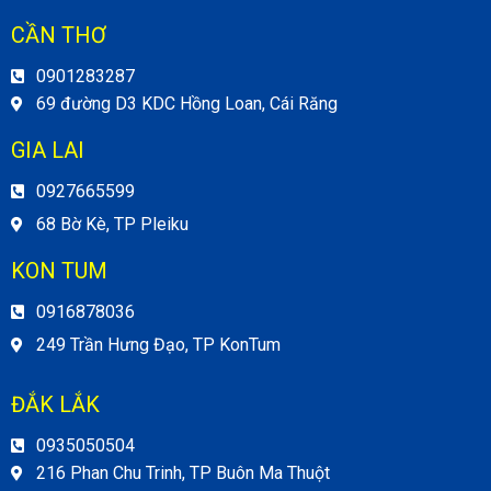
CẦN THƠ
0901283287
69 đường D3 KDC Hồng Loan, Cái Răng
GIA LAI
0927665599
68 Bờ Kè, TP Pleiku
KON TUM
0916878036
249 Trần Hưng Đạo, TP KonTum
ĐẮK LẮK
0935050504
216 Phan Chu Trinh, TP Buôn Ma Thuột