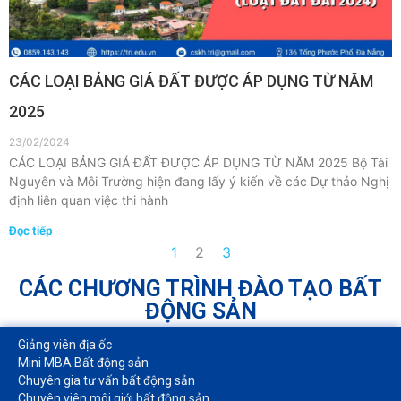
CÁC LOẠI BẢNG GIÁ ĐẤT ĐƯỢC ÁP DỤNG TỪ NĂM
2025
23/02/2024
CÁC LOẠI BẢNG GIÁ ĐẤT ĐƯỢC ÁP DỤNG TỪ NĂM 2025 Bộ Tài
Nguyên và Môi Trường hiện đang lấy ý kiến về các Dự thảo Nghị
định liên quan việc thi hành
Đọc tiếp
1
2
3
CÁC CHƯƠNG TRÌNH ĐÀO TẠO BẤT
ĐỘNG SẢN
Giảng viên địa ốc
Mini MBA Bất động sản
Chuyên gia tư vấn bất động sản
Chuyên viên môi giới bất động sản​