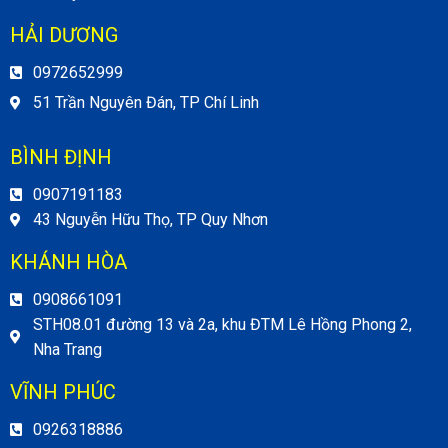
HẢI DƯƠNG
0972652999
51 Trần Nguyên Đán, TP Chí Linh
BÌNH ĐỊNH
0907191183
43 Nguyễn Hữu Thọ, TP Quy Nhơn
KHÁNH HÒA
0908661091
STH08.01 đường 13 và 2a, khu ĐTM Lê Hồng Phong 2,
Nha Trang
VĨNH PHÚC
0926318886