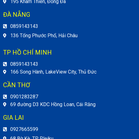
195 Khâm Thiên, Đống Đa
ĐÀ NẴNG
0859143143
136 Tống Phước Phổ, Hải Châu
TP HỒ CHÍ MINH
0859143143
166 Song Hành, LakeView City, Thủ Đức
CẦN THƠ
0901283287
69 đường D3 KDC Hồng Loan, Cái Răng
GIA LAI
0927665599
68 Bờ Kè, TP Pleiku