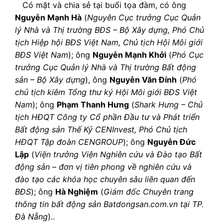
Có mặt và chia sẻ tại buổi tọa đàm, có ông
Nguyễn Mạnh Hà
(
Nguyên Cục trưởng Cục Quản
lý Nhà và Thị trường BĐS – Bộ Xây dựng, Phó Chủ
tịch Hiệp hội BĐS Việt Nam, Chủ tịch Hội Môi giới
BĐS Việt Nam
); ông
Nguyễn Mạnh Khởi
(
Phó Cục
trưởng Cục Quản lý Nhà và Thị trường Bất động
sản – Bộ Xây dựng
), ông
Nguyễn Văn Đính
(
Phó
chủ tịch kiêm Tổng thư ký Hội Môi giới BĐS Việt
Nam
); ông
Phạm Thanh Hưng
(
Shark Hưng – Chủ
tịch HĐQT Công ty Cổ phần Đầu tư và Phát triển
Bất động sản Thế Kỷ CENInvest, Phó Chủ tịch
HĐQT Tập đoàn CENGROUP
); ông
Nguyễn Đức
Lập
(
Viện trưởng Viện Nghiên cứu và Đào tạo Bất
động sản – đơn vị tiên phong về nghiên cứu và
đào tạo các khóa học chuyên sâu liên quan đến
BĐS
); ông
Hà Nghiệm
(
Giám đốc Chuyên trang
thông tin bất động sản Batdongsan.com.vn tại TP.
Đà Nẵng
)..