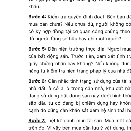
khẩu…
Bước 4:
Kiểm tra quyền định đoạt. Bên bán đ
mua bán chưa? Nếu chưa đủ, người không có
có ký hợp đồng tại cơ quan công chứng theo 
đủ người đồng sở hữu hay chỉ một người?
Bước 5:
Đến hiện trường thực địa. Người mua 
của bất động sản. Trước tiên, xem xét tình t
giấy chứng nhận hay không? Nếu không đúng
năng tự kiểm tra hiện trạng pháp lý của nhà đ
Bước 6:
Cân nhắc tình trạng sử dụng của tài 
nhà đất là có ai ở trong căn nhà, khu đất n
đang sử dụng bất động sản này dưới hình thứ
sắp đầu tư có đang bị chiếm dụng hay không
cạnh đó cũng cần khảo sát xem hệ sinh thái h
Bước 7:
Liệt kê danh mục tài sản. Mua một căn
trên đó. Vì vậy bên mua cần lưu ý vật dụng, t