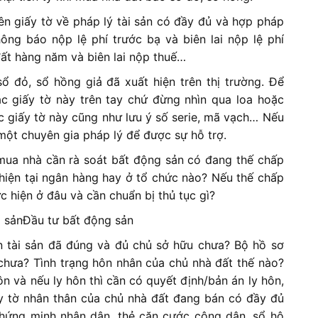
iên giấy tờ về pháp lý tài sản có đầy đủ và hợp pháp
ng báo nộp lệ phí trước bạ và biên lai nộp lệ phí
đất hàng năm và biên lai nộp thuế…
sổ đỏ, sổ hồng giả đã xuất hiện trên thị trường. Để
 giấy tờ này trên tay chứ đừng nhìn qua loa hoặc
c giấy tờ này cũng như lưu ý số serie, mã vạch… Nếu
một chuyên gia pháp lý để được sự hỗ trợ.
 mua nhà cần rà soát bất động sản có đang thế chấp
hiện tại ngân hàng hay ở tổ chức nào? Nếu thế chấp
c hiện ở đâu và cần chuẩn bị thủ tục gì?
Đầu tư bất động sản
ận tài sản đã đúng và đủ chủ sở hữu chưa? Bộ hồ sơ
hưa? Tình trạng hôn nhân của chủ nhà đất thế nào?
n và nếu ly hôn thì cần có quyết định/bản án ly hôn,
ấy tờ nhân thân của chủ nhà đất đang bán có đầy đủ
hứng minh nhân dân, thẻ căn cước công dân, sổ hộ