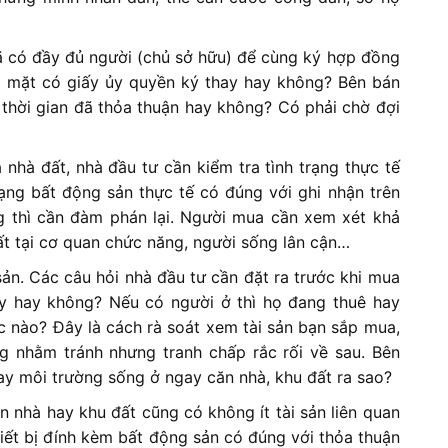
ã có đầy đủ người (chủ sở hữu) để cùng ký hợp đồng
 mặt có giấy ủy quyền ký thay hay không? Bên bán
thời gian đã thỏa thuận hay không? Có phải chờ đợi
nhà đất, nhà đầu tư cần kiểm tra tình trạng thực tế
rạng bất động sản thực tế có đúng với ghi nhận trên
 thì cần đàm phán lại. Người mua cần xem xét khả
ất tại cơ quan chức năng, người sống lân cận…
sản. Các câu hỏi nhà đầu tư cần đặt ra trước khi mua
ày hay không? Nếu có người ở thì họ đang thuê hay
c nào? Đây là cách rà soát xem tài sản bạn sắp mua,
 nhằm tránh nhưng tranh chấp rắc rối về sau. Bên
ay môi trường sống ở ngay căn nhà, khu đất ra sao?
 nhà hay khu đất cũng có không ít tài sản liên quan
hiết bị đính kèm bất động sản có đúng với thỏa thuận