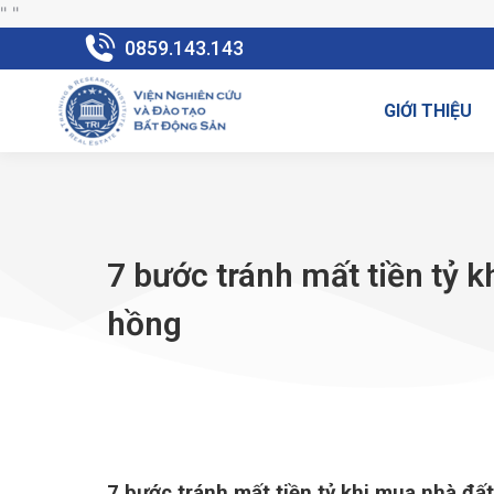
"
"
0859.143.143
GIỚI THIỆU
7 bước tránh mất tiền tỷ 
hồng
7 bước tránh mất tiền tỷ khi mua nhà đấ