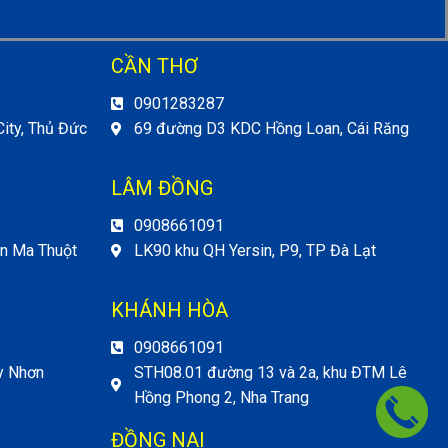
CẦN THƠ
0901283287
ity, Thủ Đức
69 đường D3 KDC Hồng Loan, Cái Răng
LÂM ĐỒNG
0908661091
ôn Ma Thuột
LK90 khu QH Yersin, P9, TP Đà Lạt
KHÁNH HÒA
0908661091
y Nhơn
STH08.01 đường 13 và 2a, khu ĐTM Lê
Hồng Phong 2, Nha Trang
ĐỒNG NAI