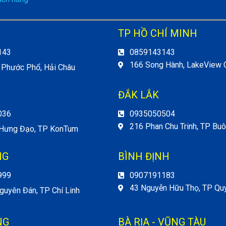
TP HỒ CHÍ MINH
143
0859143143
166 Song Hành, LakeView C
 Phước Phổ, Hải Châu
ĐẮK LẮK
036
0935050504
216 Phan Chu Trinh, TP Bu
 Hưng Đạo, TP KonTum
NG
BÌNH ĐỊNH
999
0907191183
43 Nguyễn Hữu Thọ, TP Qu
guyên Đán, TP Chí Linh
NG
BÀ RỊA - VŨNG TÀU