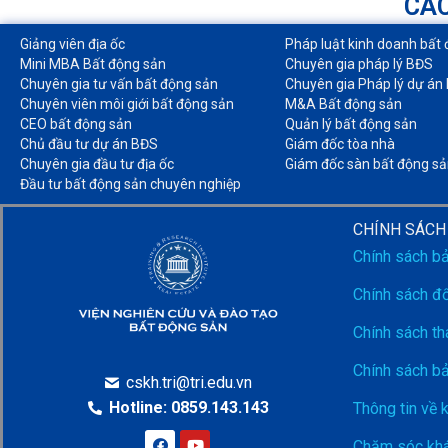
CÁC
Giảng viên địa ốc
Pháp luật kinh doanh bất 
Mini MBA Bất động sản
Chuyên gia pháp lý BĐS
Chuyên gia tư vấn bất động sản
Chuyên gia Pháp lý dự án
Chuyên viên môi giới bất động sản​
M&A Bất động sản​
CEO bất động sản
Quản lý bất động sản
Chủ đầu tư dự án BĐS
Giám đốc tòa nhà​
Chuyên gia đầu tư địa ốc​
Giám đốc sàn bất động sả
Đầu tư bất động sản chuyên nghiệp
CHÍNH SÁCH
Chính sách b
Chính sách đổ
Chính sách th
Chính sách b
cskh.tri@tri.edu.vn
Hotline: 0859.143.143
Thông tin về 
Chăm sóc khá