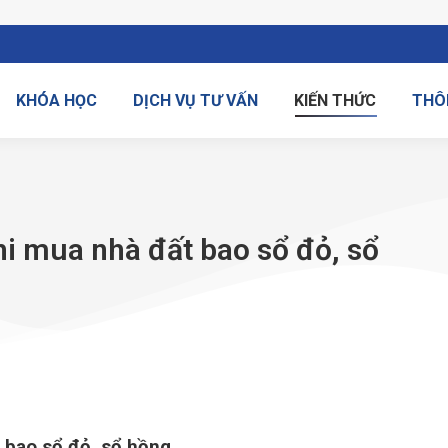
KHÓA HỌC
DỊCH VỤ TƯ VẤN
KIẾN THỨC
THÔ
khi mua nhà đất bao sổ đỏ, sổ
t bao sổ đỏ, sổ hồng