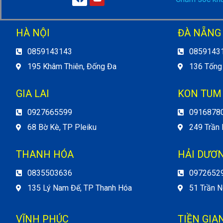
HÀ NỘI
ĐÀ NẴNG
0859143143
0859143
195 Khâm Thiên, Đống Đa
136 Tống
GIA LAI
KON TUM
0927665599
0916878
68 Bờ Kè, TP Pleiku
249 Trần
THANH HÓA
HẢI DƯƠ
0835503636
0972652
135 Lý Nam Đế, TP Thanh Hóa
51 Trần N
VĨNH PHÚC
TIỀN GIA