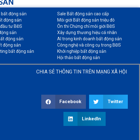
 SẢN
o bất động sản​
Sale Bất động sản cao cấp​
ất động sản​
Môi giới Bất động sản triệu đô​
 đầu tư BĐS​
Ôn thi Chứng chỉ môi giới BĐS​
động sản​
Xây dựng thương hiệu cá nhân​
ất động sản​
AI trong kinh doanh bất động sản​
t động sản​
Công nghệ và công cụ trong BĐS​
ting bất động sản​
Khởi nghiệp bất động sản​
Hội thảo bất động sản​
CHIA SẺ THÔNG TIN TRÊN MẠNG XÃ HỘI
Facebook
Twitter
LinkedIn