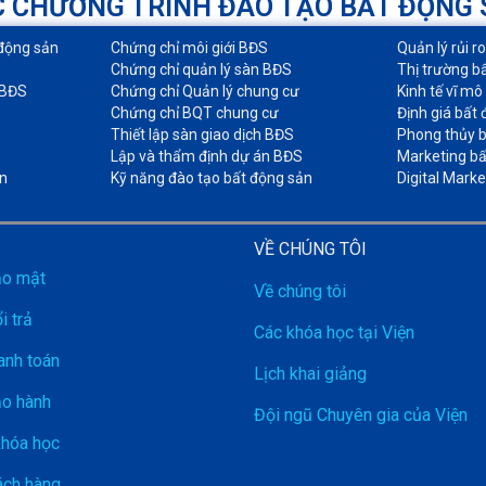
 CHƯƠNG TRÌNH ĐÀO TẠO BẤT ĐỘNG
động sản​
Chứng chỉ môi giới BĐS​
Quản lý rủi r
Chứng chỉ quản lý sàn BĐS
Thị trường b
 BĐS
Chứng chỉ Quản lý chung cư​
Kinh tế vĩ mô
Chứng chỉ BQT chung cư​
Định giá bất 
Thiết lập sàn giao dịch BĐS​
Phong thủy b
Lập và thẩm định dự án BĐS​
Marketing bấ
n
Kỹ năng đào tạo bất động sản​
Digital Marke
VỀ CHÚNG TÔI
ảo mật
Về chúng tôi
i trả
Các khóa học tại Viện
anh toán
Lịch khai giảng
ảo hành
Đội ngũ Chuyên gia của Viện
khóa học
ch hàng