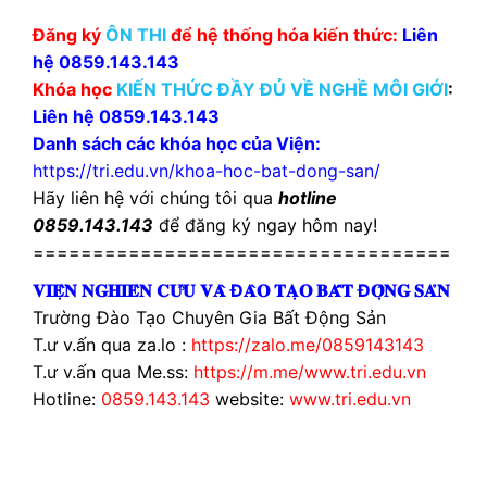
Đăng ký
ÔN THI
để hệ thống hóa kiến thức:
Liên
hệ 0859.143.143
Khóa học
KIẾN THỨC ĐẦY ĐỦ VỀ NGHỀ MÔI GIỚI
:
Liên hệ 0859.143.143
Danh sách các khóa học của Viện:
https://tri.edu.vn/khoa-hoc-bat-dong-san/
Hãy liên hệ với chúng tôi qua
hotline
0859.143.143
để đăng ký ngay hôm nay!
===================================
𝐕𝐈𝐄̣̂𝐍 𝐍𝐆𝐇𝐈𝐄̂𝐍 𝐂𝐔̛́𝐔 𝐕𝐀̀ Đ𝐀̀𝐎 𝐓𝐀̣𝐎 𝐁𝐀̂́𝐓 Đ𝐎̣̂𝐍𝐆 𝐒𝐀̉𝐍
Trường Đào Tạo Chuyên Gia Bất Động Sản
T.ư v.ấn qua za.lo :
https://zalo.me/0859143143
T.ư v.ấn qua Me.ss:
https://m.me/www.tri.edu.vn
Hotline:
0859.143.143
website:
www.tri.edu.vn