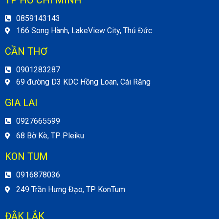
TP HỒ CHÍ MINH
0859143143
166 Song Hành, LakeView City, Thủ Đức
CẦN THƠ
0901283287
69 đường D3 KDC Hồng Loan, Cái Răng
GIA LAI
0927665599
68 Bờ Kè, TP Pleiku
KON TUM
0916878036
249 Trần Hưng Đạo, TP KonTum
ĐẮK LẮK