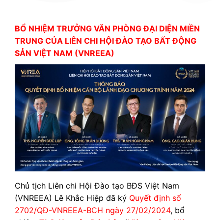
BỔ NHIỆM TRƯỞNG VĂN PHÒNG ĐẠI DIỆN MIỀN
TRUNG CỦA LIÊN CHI HỘI ĐÀO TẠO BẤT ĐỘNG
SẢN VIỆT NAM (VNREEA)
Chủ tịch Liên chi Hội Đào tạo BĐS Việt Nam
(VNREEA) Lê Khắc Hiệp đã ký
Quyết định số
2702/QĐ-VNREEA-BCH ngày 27/02/2024
, bổ