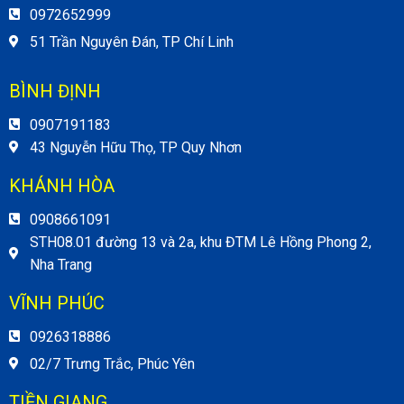
0972652999
51 Trần Nguyên Đán, TP Chí Linh
BÌNH ĐỊNH
0907191183
43 Nguyễn Hữu Thọ, TP Quy Nhơn
KHÁNH HÒA
0908661091
STH08.01 đường 13 và 2a, khu ĐTM Lê Hồng Phong 2,
Nha Trang
VĨNH PHÚC
0926318886
02/7 Trưng Trắc, Phúc Yên
TIỀN GIANG