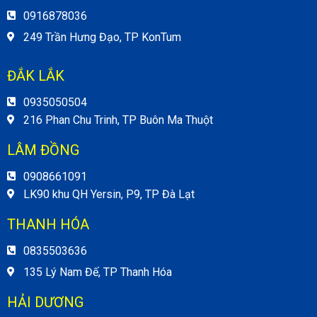
0916878036
249 Trần Hưng Đạo, TP KonTum
ĐẮK LẮK
0935050504
216 Phan Chu Trinh, TP Buôn Ma Thuột
LÂM ĐỒNG
0908661091
LK90 khu QH Yersin, P9, TP Đà Lạt
THANH HÓA
0835503636
135 Lý Nam Đế, TP Thanh Hóa
HẢI DƯƠNG