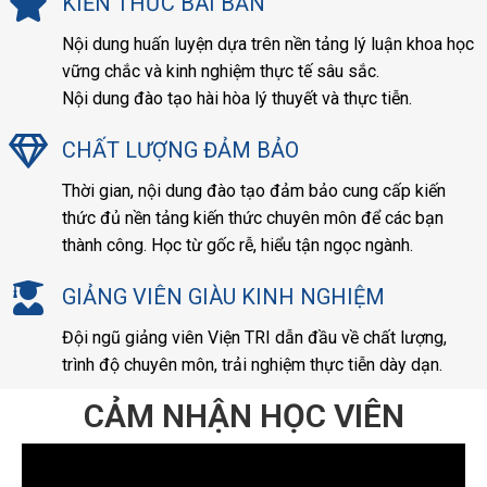
KIẾN THỨC BÀI BẢN
Nội dung huấn luyện dựa trên nền tảng lý luận khoa học
vững chắc và kinh nghiệm thực tế sâu sắc.
Nội dung đào tạo hài hòa lý thuyết và thực tiễn.
CHẤT LƯỢNG ĐẢM BẢO
Thời gian, nội dung đào tạo đảm bảo cung cấp kiến
thức đủ nền tảng kiến thức chuyên môn để các bạn
thành công. Học từ gốc rễ, hiểu tận ngọc ngành.
GIẢNG VIÊN GIÀU KINH NGHIỆM
Đội ngũ giảng viên Viện TRI dẫn đầu về chất lượng,
trình độ chuyên môn, trải nghiệm thực tiễn dày dạn.
CẢM NHẬN HỌC VIÊN