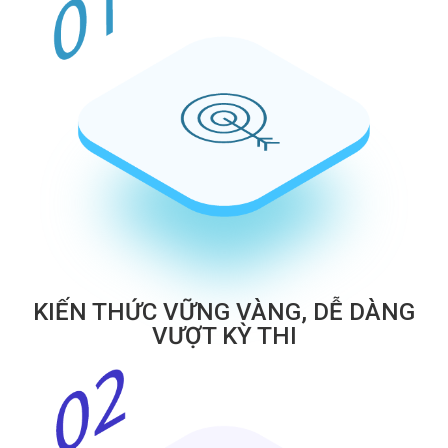
KIẾN THỨC VỮNG VÀNG, DỄ DÀNG
VƯỢT KỲ THI