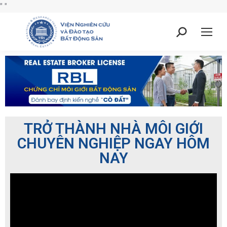
"
"
TRỞ THÀNH NHÀ MÔI GIỚI
CHUYÊN NGHIỆP NGAY HÔM
NAY