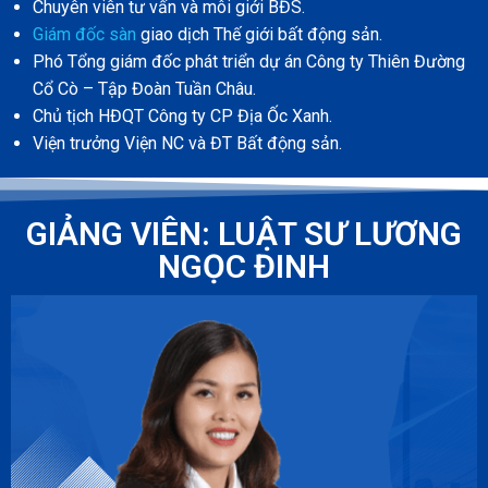
Chuyên viên tư vấn và môi giới BĐS.
Giám đốc sàn
giao dịch Thế giới bất động sản.
Phó Tổng giám đốc phát triển dự án Công ty Thiên Đường
Cổ Cò – Tập Đoàn Tuần Châu.
Chủ tịch HĐQT Công ty CP Địa Ốc Xanh.
Viện trưởng Viện NC và ĐT Bất động sản.
GIẢNG VIÊN: LUẬT SƯ LƯƠNG
NGỌC ĐINH