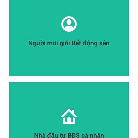
ĐĂNG KÝ NGAY
Người môi giới Bất động sản
ĐĂNG KÝ NGAY
Nhà đầu tư BĐS cá nhân