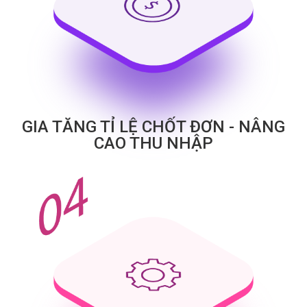
GIA TĂNG TỈ LỆ CHỐT ĐƠN - NÂNG
CAO THU NHẬP