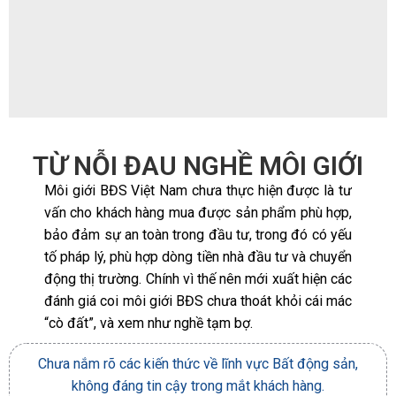
TỪ NỖI ĐAU NGHỀ MÔI GIỚI
Môi giới BĐS Việt Nam chưa thực hiện được là tư
vấn cho khách hàng mua được sản phẩm phù hợp,
bảo đảm sự an toàn trong đầu tư, trong đó có yếu
tố pháp lý, phù hợp dòng tiền nhà đầu tư và chuyển
động thị trường. Chính vì thế nên mới xuất hiện các
đánh giá coi môi giới BĐS chưa thoát khỏi cái mác
“cò đất”, và xem như nghề tạm bợ.
Chưa nắm rõ các kiến thức về lĩnh vực Bất động sản,
không đáng tin cậy trong mắt khách hàng.