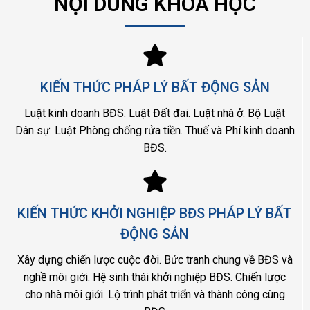
NỘI DUNG KHOÁ HỌC
KIẾN THỨC PHÁP LÝ BẤT ĐỘNG SẢN
Luật kinh doanh BĐS. Luật Đất đai. Luật nhà ở. Bộ Luật
Dân sự. Luật Phòng chống rửa tiền. Thuế và Phí kinh doanh
BĐS.
KIẾN THỨC KHỞI NGHIỆP BĐS PHÁP LÝ BẤT
ĐỘNG SẢN
Xây dựng chiến lược cuộc đời. Bức tranh chung về BĐS và
nghề môi giới. Hệ sinh thái khởi nghiệp BĐS. Chiến lược
cho nhà môi giới. Lộ trình phát triển và thành công cùng