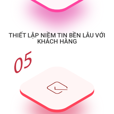
THIẾT LẬP NIỀM TIN BỀN LÂU VỚI
KHÁCH HÀNG