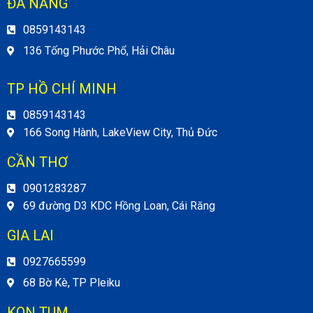
ĐÀ NẴNG
0859143143
136 Tống Phước Phổ, Hải Châu
TP HỒ CHÍ MINH
0859143143
166 Song Hành, LakeView City, Thủ Đức
CẦN THƠ
0901283287
69 đường D3 KDC Hồng Loan, Cái Răng
GIA LAI
0927665599
68 Bờ Kè, TP Pleiku
KON TUM