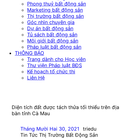
Phong thuỷ bất động sản
Marketing bất động sản
Thị trường bất động sản
Góc nhìn chuyên gia
Dự án bất động sản
Tủ sách bất động sản
Môi giới bất động sản
Pháp luật bất động sản
THÔNG BÁO
Trang dành cho Học viên
Thư viện Pháp luật BĐS
Kế hoạch tổ chức thi
Liên Hệ
Diện tích đất được tách thửa tối thiểu trên địa
bàn tỉnh Cà Mau
Tháng Mười Hai 30, 2021
triedu
Tin Tức Thị Trường Bất Động Sản