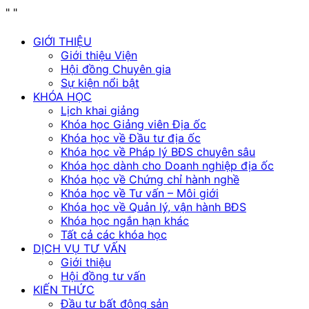
"
"
GIỚI THIỆU
Giới thiệu Viện
Hội đồng Chuyên gia
Sự kiện nổi bật
KHÓA HỌC
Lịch khai giảng
Khóa học Giảng viên Địa ốc
Khóa học về Đầu tư địa ốc
Khóa học về Pháp lý BĐS chuyên sâu
Khóa học dành cho Doanh nghiệp địa ốc
Khóa học về Chứng chỉ hành nghề
Khóa học về Tư vấn – Môi giới
Khóa học về Quản lý, vận hành BĐS
Khóa học ngắn hạn khác
Tất cả các khóa học
DỊCH VỤ TƯ VẤN
Giới thiệu
Hội đồng tư vấn
KIẾN THỨC
Đầu tư bất động sản