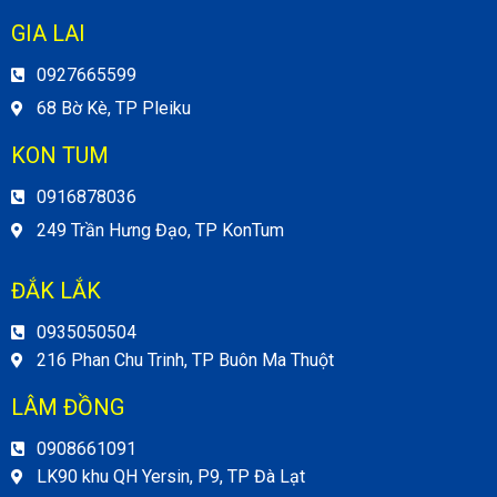
GIA LAI
0927665599
68 Bờ Kè, TP Pleiku
KON TUM
0916878036
249 Trần Hưng Đạo, TP KonTum
ĐẮK LẮK
0935050504
216 Phan Chu Trinh, TP Buôn Ma Thuột
LÂM ĐỒNG
0908661091
LK90 khu QH Yersin, P9, TP Đà Lạt