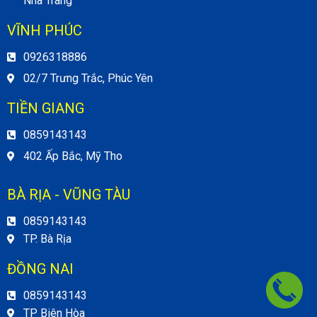
Nha Trang
VĨNH PHÚC
0926318886
02/7 Trưng Trắc, Phúc Yên
TIỀN GIANG
0859143143
402 Ấp Bắc, Mỹ Tho
BÀ RỊA - VŨNG TÀU
0859143143
TP. Bà Rịa
ĐỒNG NAI
0859143143
TP Biên Hòa