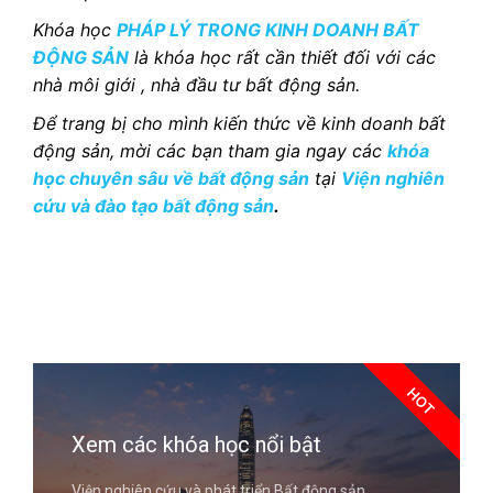
Khóa học
PHÁP LÝ TRONG KINH DOANH BẤT
ĐỘNG SẢN
là khóa học rất
cần thiết đối với các
nhà môi giới , nhà đầu tư bất động sản.
Để trang bị cho mình kiến thức về kinh doanh bất
động sản, mời các bạn tham gia ngay các
khóa
học chuyên sâu về bất động sản
tại
Viện nghiên
cứu và đào tạo bất động sản
.
HOT
Xem các khóa học nổi bật
Viện nghiên cứu và phát triển Bất động sản