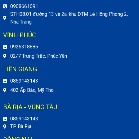
0908661091
STH08.01 đường 13 và 2a, khu ĐTM Lê Hồng Phong 2,
Nha Trang
VĨNH PHÚC
0926318886
02/7 Trưng Trắc, Phúc Yên
TIỀN GIANG
0859143143
402 Ấp Bắc, Mỹ Tho
BÀ RỊA - VŨNG TÀU
0859143143
TP. Bà Rịa