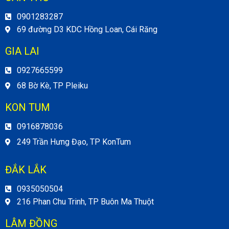
0901283287
69 đường D3 KDC Hồng Loan, Cái Răng
GIA LAI
0927665599
68 Bờ Kè, TP Pleiku
KON TUM
0916878036
249 Trần Hưng Đạo, TP KonTum
ĐẮK LẮK
0935050504
216 Phan Chu Trinh, TP Buôn Ma Thuột
LÂM ĐỒNG