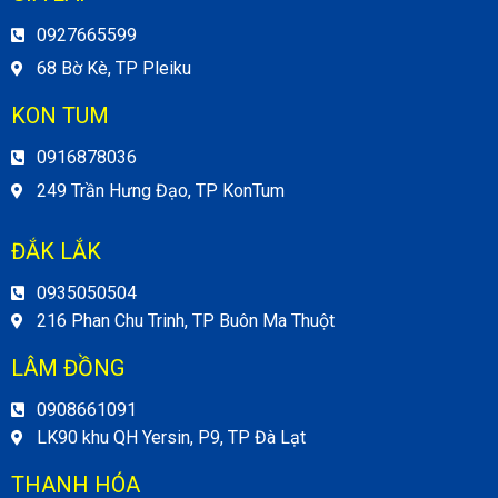
0927665599
68 Bờ Kè, TP Pleiku
KON TUM
0916878036
249 Trần Hưng Đạo, TP KonTum
ĐẮK LẮK
0935050504
216 Phan Chu Trinh, TP Buôn Ma Thuột
LÂM ĐỒNG
0908661091
LK90 khu QH Yersin, P9, TP Đà Lạt
THANH HÓA