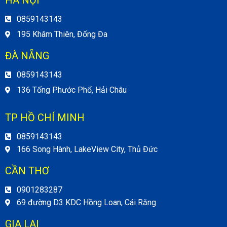
HÀ NỘI
0859143143
195 Khâm Thiên, Đống Đa
ĐÀ NẴNG
0859143143
136 Tống Phước Phổ, Hải Châu
TP HỒ CHÍ MINH
0859143143
166 Song Hành, LakeView City, Thủ Đức
CẦN THƠ
0901283287
69 đường D3 KDC Hồng Loan, Cái Răng
GIA LAI