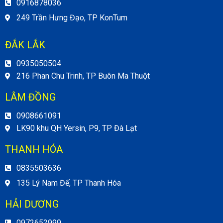
0916878036
249 Trần Hưng Đạo, TP KonTum
ĐẮK LẮK
0935050504
216 Phan Chu Trinh, TP Buôn Ma Thuột
LÂM ĐỒNG
0908661091
LK90 khu QH Yersin, P9, TP Đà Lạt
THANH HÓA
0835503636
135 Lý Nam Đế, TP Thanh Hóa
HẢI DƯƠNG
0972652999