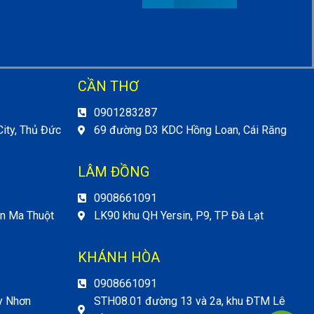
CẦN THƠ
0901283287
ity, Thủ Đức
69 đường D3 KDC Hồng Loan, Cái Răng
LÂM ĐỒNG
0908661091
ôn Ma Thuột
LK90 khu QH Yersin, P9, TP Đà Lạt
KHÁNH HÒA
0908661091
y Nhơn
STH08.01 đường 13 và 2a, khu ĐTM Lê