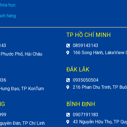
khóa học
ch hàng
TP HỒ CHÍ MINH
143
0859143143
166 Song Hành, LakeView C
 Phước Phổ, Hải Châu
ĐẮK LẮK
036
0935050504
216 Phan Chu Trinh, TP Bu
 Hưng Đạo, TP KonTum
NG
BÌNH ĐỊNH
999
0907191183
43 Nguyễn Hữu Thọ, TP Qu
guyên Đán, TP Chí Linh