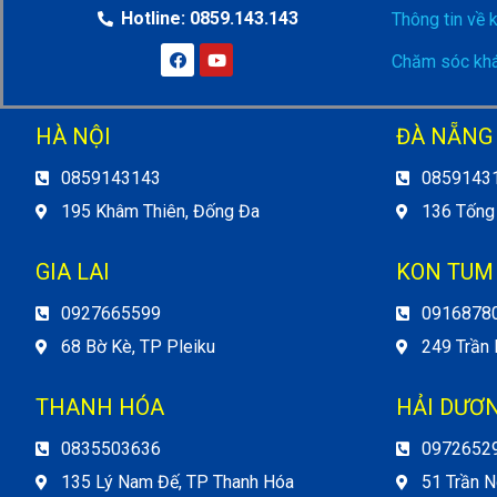
Hotline: 0859.143.143
Thông tin về 
Chăm sóc khá
HÀ NỘI
ĐÀ NẴNG
0859143143
0859143
195 Khâm Thiên, Đống Đa
136 Tống
GIA LAI
KON TUM
0927665599
0916878
68 Bờ Kè, TP Pleiku
249 Trần
THANH HÓA
HẢI DƯƠ
0835503636
0972652
135 Lý Nam Đế, TP Thanh Hóa
51 Trần N