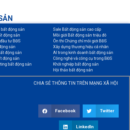
 SẢN
o bất động sản​
Sale Bất động sản cao cấp​
ất động sản​
Môi giới Bất động sản triệu đô​
 đầu tư BĐS​
Ôn thi Chứng chỉ môi giới BĐS​
động sản​
Xây dựng thương hiệu cá nhân​
ất động sản​
AI trong kinh doanh bất động sản​
t động sản​
Công nghệ và công cụ trong BĐS​
ting bất động sản​
Khởi nghiệp bất động sản​
Hội thảo bất động sản​
CHIA SẺ THÔNG TIN TRÊN MẠNG XÃ HỘI
Facebook
Twitter
LinkedIn