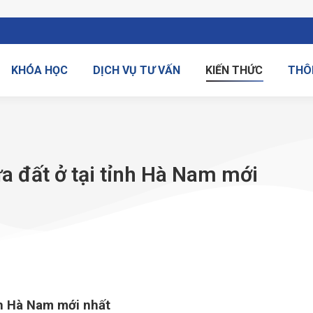
KHÓA HỌC
DỊCH VỤ TƯ VẤN
KIẾN THỨC
THÔ
hửa đất ở tại tỉnh Hà Nam mới
ỉnh Hà Nam mới nhất