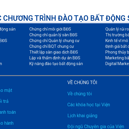
 CHƯƠNG TRÌNH ĐÀO TẠO BẤT ĐỘNG
động sản​
Chứng chỉ môi giới BĐS​
Quản lý rủi r
Chứng chỉ quản lý sàn BĐS
Thị trường b
 BĐS
Chứng chỉ Quản lý chung cư​
Kinh tế vĩ mô
Chứng chỉ BQT chung cư​
Định giá bất 
Thiết lập sàn giao dịch BĐS​
Phong thủy b
Lập và thẩm định dự án BĐS​
Marketing bấ
n
Kỹ năng đào tạo bất động sản​
Digital Marke
VỀ CHÚNG TÔI
ảo mật
Về chúng tôi
i trả
Các khóa học tại Viện
anh toán
Lịch khai giảng
ảo hành
Đội ngũ Chuyên gia của Viện