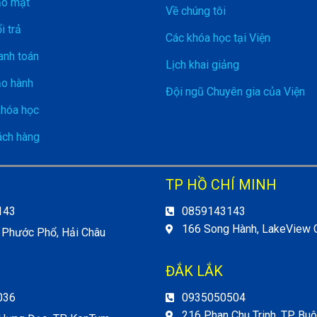
ảo mật
Về chúng tôi
i trả
Các khóa học tại Viện
anh toán
Lịch khai giảng
ảo hành
Đội ngũ Chuyên gia của Viện
khóa học
ch hàng
TP HỒ CHÍ MINH
143
0859143143
166 Song Hành, LakeView C
 Phước Phổ, Hải Châu
ĐẮK LẮK
036
0935050504
216 Phan Chu Trinh, TP Bu