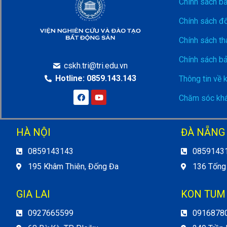
Chính sách b
Chính sách đổ
Chính sách th
Chính sách b
cskh.tri@tri.edu.vn
Hotline: 0859.143.143
Thông tin về 
Chăm sóc khá
HÀ NỘI
ĐÀ NẴNG
0859143143
0859143
195 Khâm Thiên, Đống Đa
136 Tống
GIA LAI
KON TUM
0927665599
0916878