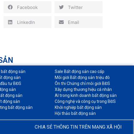
Facebook
Twitter
LinkedIn
Email
 SẢN
o bất động sản​
Sale Bất động sản cao cấp​
ất động sản​
Môi giới Bất động sản triệu đô​
 đầu tư BĐS​
Ôn thi Chứng chỉ môi giới BĐS​
động sản​
Xây dựng thương hiệu cá nhân​
ất động sản​
AI trong kinh doanh bất động sản​
t động sản​
Công nghệ và công cụ trong BĐS​
ting bất động sản​
Khởi nghiệp bất động sản​
Hội thảo bất động sản​
CHIA SẺ THÔNG TIN TRÊN MẠNG XÃ HỘI