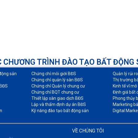
 CHƯƠNG TRÌNH ĐÀO TẠO BẤT ĐỘNG
động sản​
Chứng chỉ môi giới BĐS​
Quản lý rủi r
Chứng chỉ quản lý sàn BĐS
Thị trường b
 BĐS
Chứng chỉ Quản lý chung cư​
Kinh tế vĩ mô
Chứng chỉ BQT chung cư​
Định giá bất 
Thiết lập sàn giao dịch BĐS​
Phong thủy b
Lập và thẩm định dự án BĐS​
Marketing bấ
n
Kỹ năng đào tạo bất động sản​
Digital Marke
VỀ CHÚNG TÔI