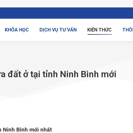
KHÓA HỌC
DỊCH VỤ TƯ VẤN
KIẾN THỨC
THÔ
ửa đất ở tại tỉnh Ninh Bình mới
nh Ninh Bình mới nhất