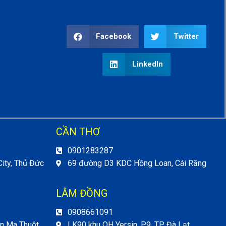
Facebook
Twitter
LinkedIn
CẦN THƠ
0901283287
ity, Thủ Đức
69 đường D3 KDC Hồng Loan, Cái Răng
LÂM ĐỒNG
0908661091
ôn Ma Thuột
LK90 khu QH Yersin, P9, TP Đà Lạt