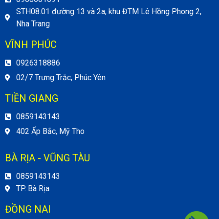
STH08.01 đường 13 và 2a, khu ĐTM Lê Hồng Phong 2,
Nha Trang
VĨNH PHÚC
0926318886
02/7 Trưng Trắc, Phúc Yên
TIỀN GIANG
0859143143
402 Ấp Bắc, Mỹ Tho
BÀ RỊA - VŨNG TÀU
0859143143
TP. Bà Rịa
ĐỒNG NAI