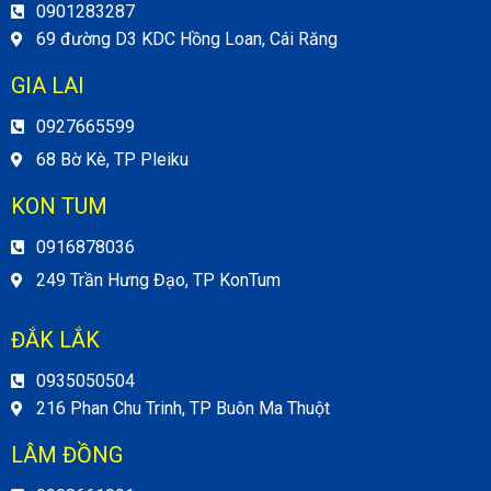
0901283287
69 đường D3 KDC Hồng Loan, Cái Răng
GIA LAI
0927665599
68 Bờ Kè, TP Pleiku
KON TUM
0916878036
249 Trần Hưng Đạo, TP KonTum
ĐẮK LẮK
0935050504
216 Phan Chu Trinh, TP Buôn Ma Thuột
LÂM ĐỒNG