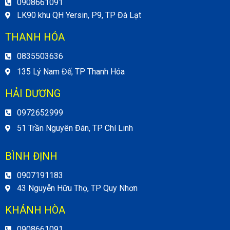
0908661091
LK90 khu QH Yersin, P9, TP Đà Lạt
THANH HÓA
0835503636
135 Lý Nam Đế, TP Thanh Hóa
HẢI DƯƠNG
0972652999
51 Trần Nguyên Đán, TP Chí Linh
BÌNH ĐỊNH
0907191183
43 Nguyễn Hữu Thọ, TP Quy Nhơn
KHÁNH HÒA
0908661091