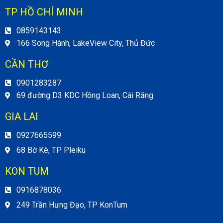
TP HỒ CHÍ MINH
0859143143
166 Song Hành, LakeView City, Thủ Đức
CẦN THƠ
0901283287
69 đường D3 KDC Hồng Loan, Cái Răng
GIA LAI
0927665599
68 Bờ Kè, TP Pleiku
KON TUM
0916878036
249 Trần Hưng Đạo, TP KonTum