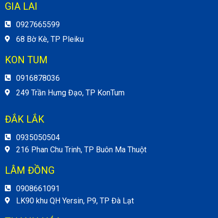
GIA LAI
0927665599
68 Bờ Kè, TP Pleiku
KON TUM
0916878036
249 Trần Hưng Đạo, TP KonTum
ĐẮK LẮK
0935050504
216 Phan Chu Trinh, TP Buôn Ma Thuột
LÂM ĐỒNG
0908661091
LK90 khu QH Yersin, P9, TP Đà Lạt