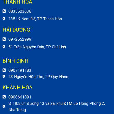
THANH HÓA
0835503636
135 Lý Nam Đế, TP Thanh Hóa
HẢI DƯƠNG
0972652999
51 Trần Nguyên Đán, TP Chí Linh
BÌNH ĐỊNH
0907191183
43 Nguyễn Hữu Thọ, TP Quy Nhơn
KHÁNH HÒA
0908661091
STH08.01 đường 13 và 2a, khu ĐTM Lê Hồng Phong 2,
Nha Trang